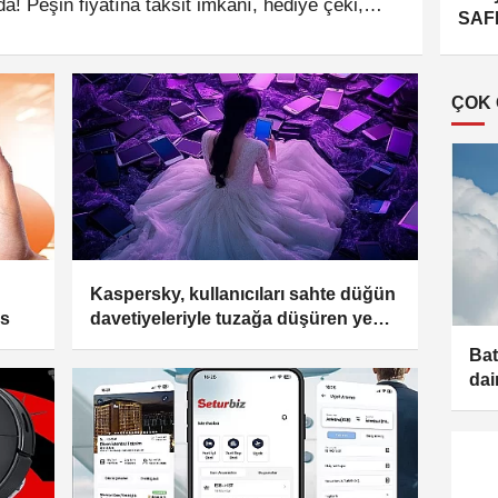
da! Peşin fiyatına taksit imkânı, hediye çeki,
SAFE
ırsatlarıyla alışveriş keyfi katlanıyor. Ayrıca,
tara
atmak isteyenleri de akrostiş şiir sürprizi
ÇOK
Kaspersky, kullanıcıları sahte düğün
ss
davetiyeleriyle tuzağa düşüren yeni
bir dolandırıcılık tespit etti
Bat
dai