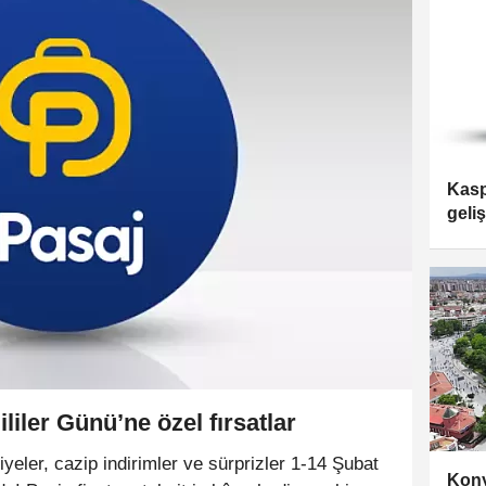
Kasp
geli
sun
liler Günü’ne özel fırsatlar
iyeler, cazip indirimler ve sürprizler 1-14 Şubat
Kony