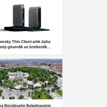
ersky Thin Client artık daha
şmiş güvenlik ve üretkenlik
uyor
a Büyükşehir Belediyesinin