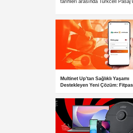
tarihleri arasında Turkcell Pasaj’
anında indirim ve bonus kazanma f
hediyesine duygusal bir dokunuş k
bekliyor.
Multinet Up'tan Sağlıklı Yaşamı
Destekleyen Yeni Çözüm: Fitpa