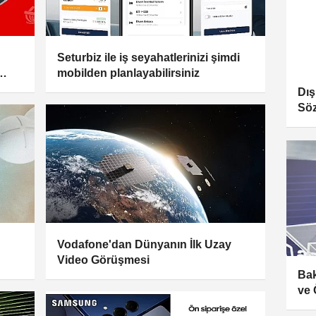
Seturbiz ile iş seyahatlerinizi şimdi
mobilden planlayabilirsiniz
ptık!
Dış
Söz
Vodafone'dan Dünyanın İlk Uzay
Video Görüşmesi
Bak
ve 
tör