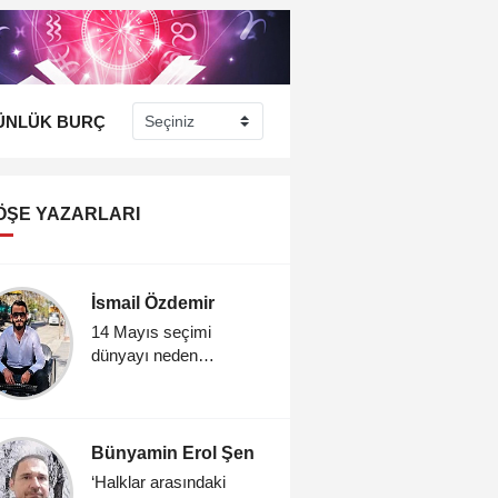
ÜNLÜK BURÇ
ÖŞE YAZARLARI
İsmail Özdemir
14 Mayıs seçimi
dünyayı neden
ilgilendiriyor?
Bünyamin Erol Şen
‘Halklar arasındaki