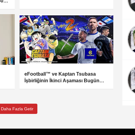
600
yor
eFootball™ ve Kaptan Tsubasa
İşbirliğinin İkinci Aşaması Bugün
Başlıyor
Daha Fazla Getir