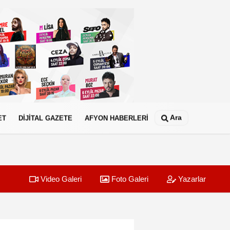
Ara
ET
DİJİTAL GAZETE
AFYON HABERLERİ
Video Galeri
Foto Galeri
Yazarlar