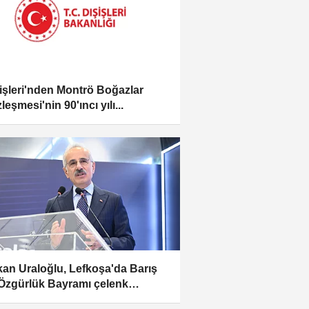
işleri'nden Montrö Boğazlar
leşmesi'nin 90'ıncı yılı...
an Uraloğlu, Lefkoşa'da Barış
Özgürlük Bayramı çelenk
enine...