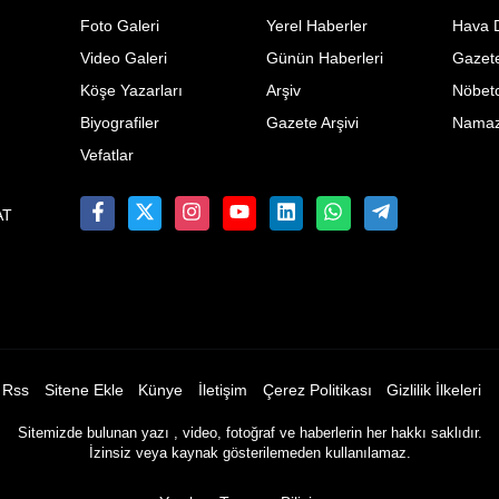
Foto Galeri
Yerel Haberler
Hava 
Video Galeri
Günün Haberleri
Gazete
Köşe Yazarları
Arşiv
Nöbetc
Biyografiler
Gazete Arşivi
Namaz 
Vefatlar
AT
Rss
Sitene Ekle
Künye
İletişim
Çerez Politikası
Gizlilik İlkeleri
Sitemizde bulunan yazı , video, fotoğraf ve haberlerin her hakkı saklıdır.
İzinsiz veya kaynak gösterilemeden kullanılamaz.