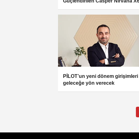
Güçlendirilen Casper Nirvana X
ve X700 Performansta Çığır Açı
PİLOT’un yeni dönem girişimleri
geleceğe yön verecek