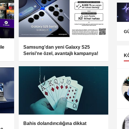
G
le
Samsung'dan yeni Galaxy S25
Serisi'ne özel, avantajlı kampanya!
K
 ve
i
Bahis dolandırıcılığına dikkat