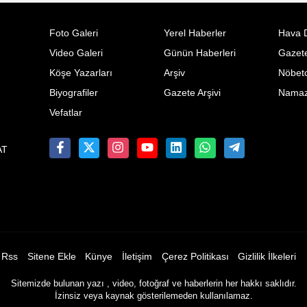
Foto Galeri
Yerel Haberler
Hava 
Video Galeri
Günün Haberleri
Gazete
Köşe Yazarları
Arşiv
Nöbetc
Biyografiler
Gazete Arşivi
Namaz 
Vefatlar
AT
Rss
Sitene Ekle
Künye
İletişim
Çerez Politikası
Gizlilik İlkeleri
Sitemizde bulunan yazı , video, fotoğraf ve haberlerin her hakkı saklıdır.
İzinsiz veya kaynak gösterilemeden kullanılamaz.