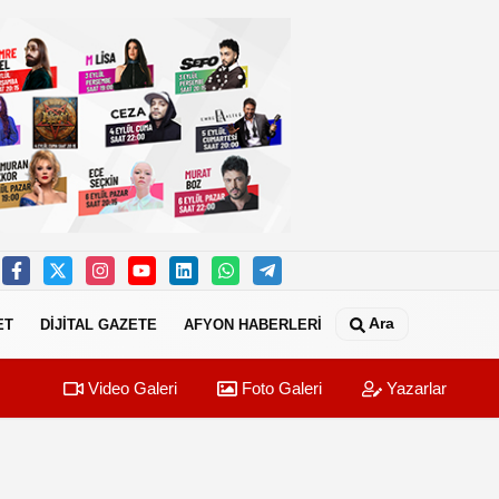
Ara
ET
DİJİTAL GAZETE
AFYON HABERLERİ
Video Galeri
Foto Galeri
Yazarlar