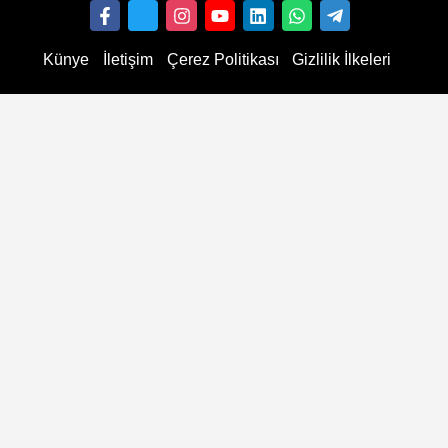
Künye
İletişim
Çerez Politikası
Gizlilik İlkeleri
ollower kaufen
YouTube Abonnenten kaufen
TikTok Follower kaufen
Instagram Likes kaufen