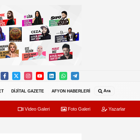
Ara
ET
DİJİTAL GAZETE
AFYON HABERLERİ
Video Galeri
Foto Galeri
Yazarlar