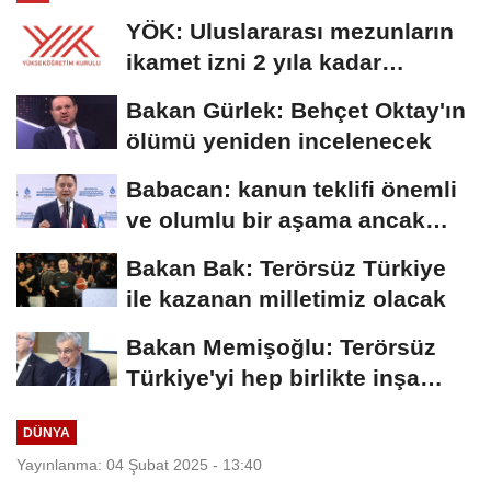
YÖK: Uluslararası mezunların
ikamet izni 2 yıla kadar
uzatılabilecek
Bakan Gürlek: Behçet Oktay'ın
ölümü yeniden incelenecek
Babacan: kanun teklifi önemli
ve olumlu bir aşama ancak
eksiklikler...
Bakan Bak: Terörsüz Türkiye
ile kazanan milletimiz olacak
Bakan Memişoğlu: Terörsüz
Türkiye'yi hep birlikte inşa
edeceğiz
DÜNYA
Yayınlanma: 04 Şubat 2025 - 13:40