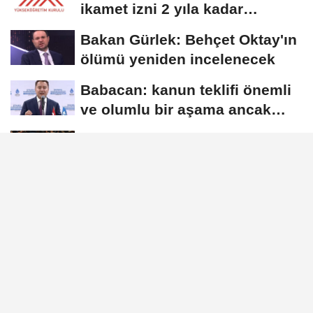
ikamet izni 2 yıla kadar
uzatılabilecek
Bakan Gürlek: Behçet Oktay'ın
ölümü yeniden incelenecek
Babacan: kanun teklifi önemli
ve olumlu bir aşama ancak
eksiklikler...
Bakan Bak: Terörsüz Türkiye
ile kazanan milletimiz olacak
Bakan Memişoğlu: Terörsüz
Türkiye'yi hep birlikte inşa
edeceğiz
DÜNYA
Yayınlanma: 04 Şubat 2025 - 13:40
Sybiha: Güvenli bir dünya uğruna,