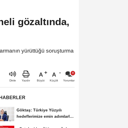
heli gözaltında,
ndarmanın yürüttüğü soruşturma
A
A
Büyüt
Küçült
Dinle
Yazdır
Yorumlar
 HABERLER
Göktaş: Türkiye Yüzyılı
hedeflerimize emin adımlarla
ilerlemeye...