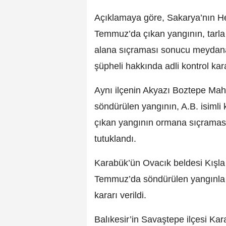
Açıklamaya göre, Sakarya’nın He
Temmuz’da çıkan yangının, tarla 
alana sıçraması sonucu meydana ge
şüpheli hakkında adli kontrol karar
Aynı ilçenin Akyazı Boztepe Ma
söndürülen yangının, A.B. isimli 
çıkan yangının ormana sıçraması 
tutuklandı.
Karabük’ün Ovacık beldesi Kışl
Temmuz’da söndürülen yangınla ilg
kararı verildi.
Balıkesir’in Savaştepe ilçesi K