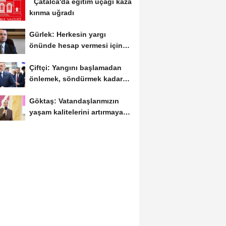
Çatalca'da eğitim uçağı kaza
kırıma uğradı
Gürlek: Herkesin yargı
önünde hesap vermesi için
sürecin takipçisi...
Çiftçi: Yangını başlamadan
önlemek, söndürmek kadar
hayatidir
Göktaş: Vatandaşlarımızın
yaşam kalitelerini artırmaya
devam edeceğiz