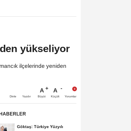
iden yükseliyor
rmancık ilçelerinde yeniden
A
A
Büyüt
Küçült
Dinle
Yazdır
Yorumlar
 HABERLER
Göktaş: Türkiye Yüzyılı