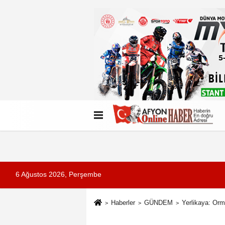
Künye
İletişim
Çerez Politikası
G
6 Ağustos 2026, Perşembe
Haberler
GÜNDEM
Yerlikaya: Orma