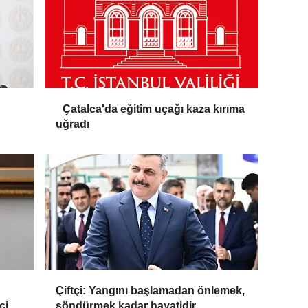
Çatalca'da eğitim uçağı kaza kırıma
uğradı
Çiftçi: Yangını başlamadan önlemek,
çisi
söndürmek kadar hayatidir