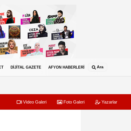
Ara
ET
DİJİTAL GAZETE
AFYON HABERLERİ
Video Galeri
Foto Galeri
Yazarlar