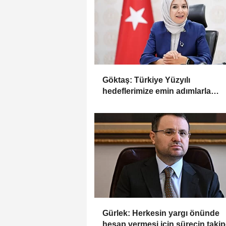
Göktaş: Türkiye Yüzyılı
hedeflerimize emin adımlarla
ilerlemeye devam ediyoruz
Gürlek: Herkesin yargı önünde
hesap vermesi için sürecin takip