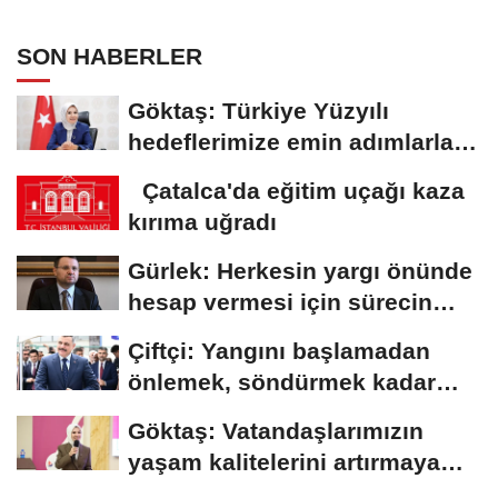
SON HABERLER
Göktaş: Türkiye Yüzyılı
hedeflerimize emin adımlarla
ilerlemeye...
Çatalca'da eğitim uçağı kaza
kırıma uğradı
Gürlek: Herkesin yargı önünde
hesap vermesi için sürecin
takipçisi...
Çiftçi: Yangını başlamadan
önlemek, söndürmek kadar
hayatidir
Göktaş: Vatandaşlarımızın
yaşam kalitelerini artırmaya
devam edeceğiz