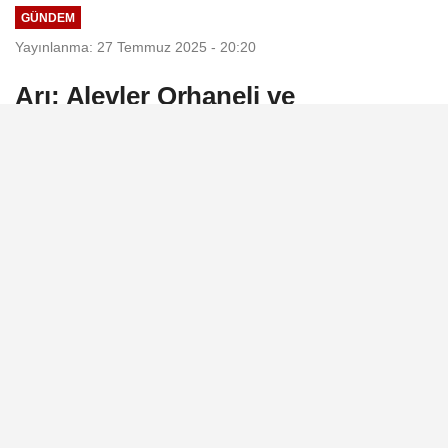
GÜNDEM
Yayınlanma: 27 Temmuz 2025 - 20:20
Arı: Alevler Orhaneli ve
Harmancık'ta yeniden yükseliyor
Bursa, 27 Temmuz (Hibya)- Zafer Partisi
Keles İlçe Başkanlığı, Orhaneli ve
Harmancık ilçelerinde yeniden başlayan
orman yangınlarıyla ilgili açıklama yaptı.
27 Temmuz 2025 - 20:20
GÜNDEM
A
A
Büyüt
Küçült
Dinle