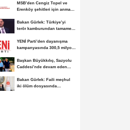
MSB’den Cengiz Topel ve
Erenköy şehitleri için anma
mesajı
Bakan Gürlek: Türkiye’yi
terör kamburundan tamamen
kurtaracak adımları...
YENİ Parti’den dayanışma
kampanyasında 300,5 milyon
TL’lik bağış
Başkan Büyükkılıç, Sazyolu
Caddesi’nde devam eden
sıcak asfalt...
Bakan Gürlek: Faili meçhul
iki ölüm dosyasında
soruşturmalar derinleştirildi