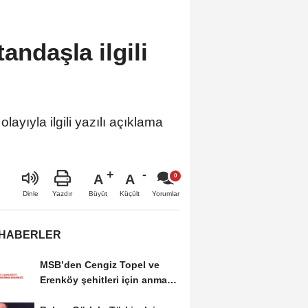
andaşla ilgili
ayıyla ilgili yazılı açıklama
A
A
Büyüt
Küçült
Dinle
Yazdır
Yorumlar
 HABERLER
MSB’den Cengiz Topel ve
Erenköy şehitleri için anma
mesajı