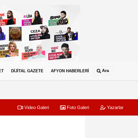
Ara
ET
DİJİTAL GAZETE
AFYON HABERLERİ
Video Galeri
Foto Galeri
Yazarlar