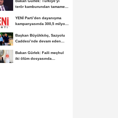
Bakan Gürlek: Türkiye’yi
terör kamburundan tamamen
kurtaracak adımları...
YENİ Parti’den dayanışma
kampanyasında 300,5 milyon
TL’lik bağış
Başkan Büyükkılıç, Sazyolu
Caddesi’nde devam eden
sıcak asfalt...
Bakan Gürlek: Faili meçhul
iki ölüm dosyasında
soruşturmalar derinleştirildi