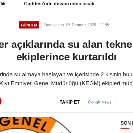
lik
Caddesi’nde devam eden sıcak
asfalt çalışmalarını inceledi
Yayınlanma: 05 Temmuz 2026 - 22:55
GÜNDEM
r açıklarında su alan tekne 
ekiplerince kurtarıldı
rinde su almaya başlayan ve içerisinde 2 kişinin bu
Kıyı Emniyeti Genel Müdürlüğü (KEGM) ekipleri müda
TAKİP ET
SON