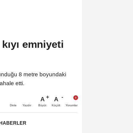
kıyı emniyeti
lunduğu 8 metre boyundaki
hale etti.
A
A
Büyüt
Küçült
Dinle
Yazdır
Yorumlar
 HABERLER