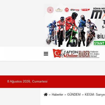
Künye
İletişim
Çerez Politikası
G
8 Ağustos 2026, Cumartesi
Haberler
GÜNDEM
KEGM: Sarıyer 