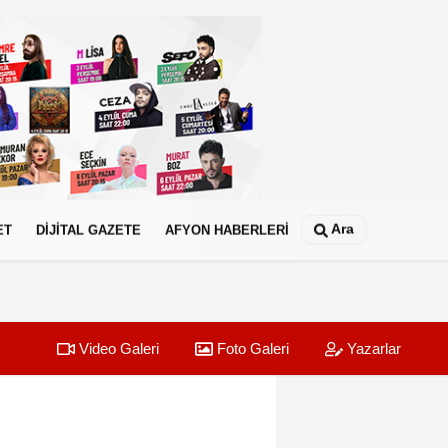
Ara
ET
DİJİTAL GAZETE
AFYON HABERLERİ
Video Galeri
Foto Galeri
Yazarlar