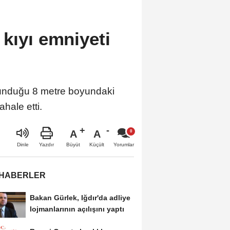
kıyı emniyeti
lunduğu 8 metre boyundaki
hale etti.
A
A
Büyüt
Küçült
Dinle
Yazdır
Yorumlar
 HABERLER
Bakan Gürlek, Iğdır'da adliye
lojmanlarının açılışını yaptı