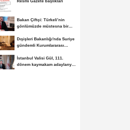
Resmi Gazete başlıkları
Bakan Çiftçi: Türkeli’nin
gönlümüzde müstesna bir
yeri var
Dışişleri Bakanlığı'nda Suriye
gündemli Kurumlararası
Eşgüdüm...
İstanbul Valisi Gül, 111.
dönem kaymakam adaylarıyla
buluştu