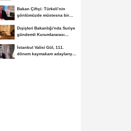
Bakan Çiftçi: Türkeli’nin
gönlümüzde müstesna bir
yeri var
Dışişleri Bakanlığı'nda Suriye
gündemli Kurumlararası
Eşgüdüm...
İstanbul Valisi Gül, 111.
dönem kaymakam adaylarıyla
buluştu