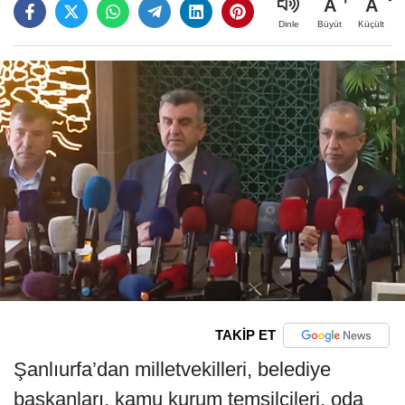
A
A
Büyüt
Küçült
Dinle
TAKİP ET
Şanlıurfa’dan milletvekilleri, belediye
başkanları, kamu kurum temsilcileri, oda