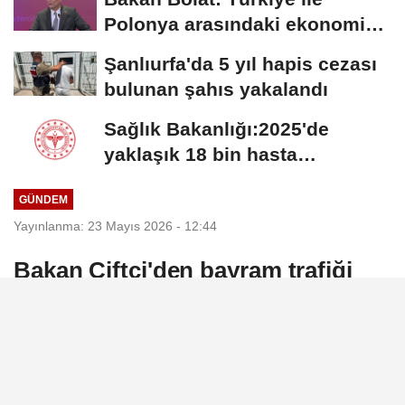
Polonya arasındaki ekonomik
ilişkileri değerlendirdik
Şanlıurfa'da 5 yıl hapis cezası
bulunan şahıs yakalandı
Sağlık Bakanlığı:2025'de
yaklaşık 18 bin hasta
Hiperbarik Oksijen...
GÜNDEM
Yayınlanma: 23 Mayıs 2026 - 12:44
Bakan Çiftçi'den bayram trafiği
uyarısı
İçişleri Bakanı Mustafa Çiftçi, bayram
yolculuklarıyla birlikte artan trafik
yoğunluğuna dikkat çekerek sürücülere hız,