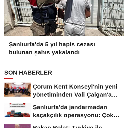
Şanlıurfa'da 5 yıl hapis cezası
bulunan şahıs yakalandı
SON HABERLER
Çorum Kent Konseyi'nin yeni
yönetiminden Vali Çalgan'a
ziyaret
Şanlıurfa'da jandarmadan
kaçakçılık operasyonu: Çok
sayıda kaçak...
Bakan Bolat: Türkiye ile