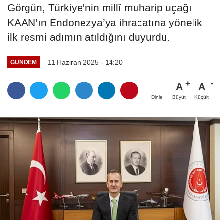
Görgün, Türkiye'nin millî muharip uçağı
KAAN’ın Endonezya’ya ihracatına yönelik
ilk resmi adımın atıldığını duyurdu.
11 Haziran 2025 - 14:20
GÜNDEM
A
A
Büyüt
Küçült
Dinle