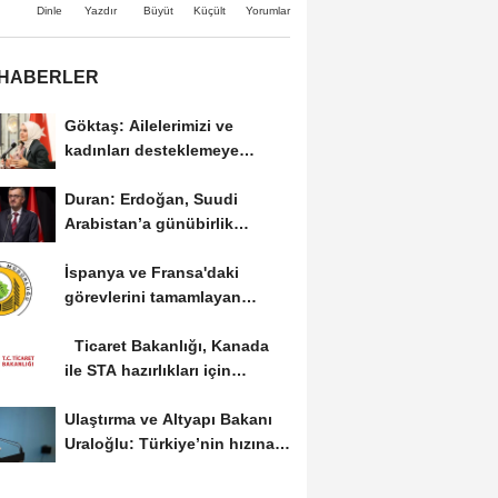
Büyüt
Küçült
Dinle
Yazdır
Yorumlar
 HABERLER
Göktaş: Ailelerimizi ve
kadınları desteklemeye
devam edeceğiz
Duran: Erdoğan, Suudi
Arabistan’a günübirlik
çalışma ziyareti...
İspanya ve Fransa'daki
görevlerini tamamlayan
yangın söndürme uçakları...
Ticaret Bakanlığı, Kanada
ile STA hazırlıkları için
görüş...
Ulaştırma ve Altyapı Bakanı
Uraloğlu: Türkiye’nin hızına
hız...