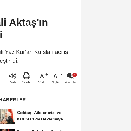
li Aktaş'ın
i
ı Yaz Kur’an Kursları açılış
ştirildi.
A
A
Büyüt
Küçült
Dinle
Yazdır
Yorumlar
 HABERLER
Göktaş: Ailelerimizi ve
kadınları desteklemeye
devam edeceğiz