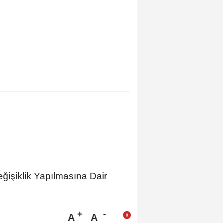
ğişiklik Yapılmasına Dair
A
A