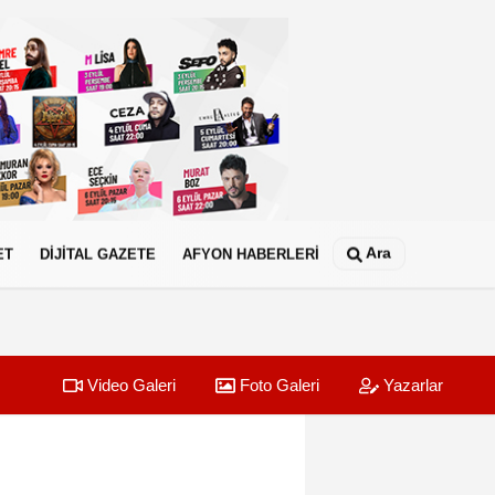
Ara
ET
DİJİTAL GAZETE
AFYON HABERLERİ
Video Galeri
Foto Galeri
Yazarlar