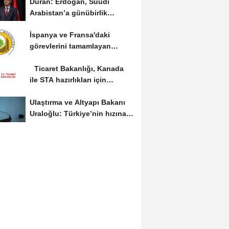
Duran: Erdoğan, Suudi
Arabistan’a günübirlik
çalışma ziyareti...
İspanya ve Fransa'daki
görevlerini tamamlayan
yangın söndürme uçakları...
Ticaret Bakanlığı, Kanada
ile STA hazırlıkları için
görüş...
Ulaştırma ve Altyapı Bakanı
Uraloğlu: Türkiye’nin hızına
hız...