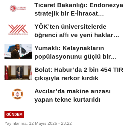
Ticaret Bakanlığı: Endonezya
stratejik bir E-İhracat
destinasyonu
YÖK’ten üniversitelerde
öğrenci affı ve yeni haklar
getiren düzenleme
Yumaklı: Kelaynakların
popülasyonunu güçlü bir
şekilde güvence...
Bolat: Habur’da 2 bin 454 TIR
çıkışıyla rerkor kırdık
Avcılar’da makine arızası
yapan tekne kurtarıldı
GÜNDEM
Yayınlanma: 12 Mayıs 2026 - 23:22