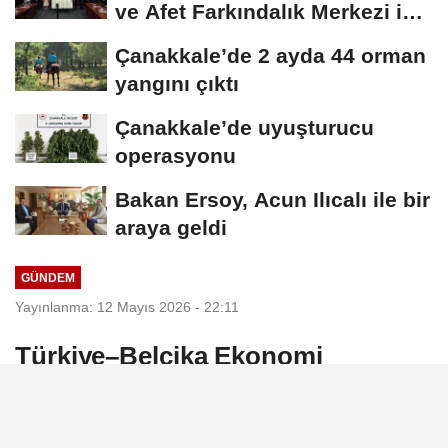
ve Afet Farkındalık Merkezi için
iş...
Çanakkale’de 2 ayda 44 orman
yangını çıktı
Çanakkale’de uyuşturucu
operasyonu
Bakan Ersoy, Acun Ilıcalı ile bir
araya geldi
GÜNDEM
Yayınlanma: 12 Mayıs 2026 - 22:11
Türkiye–Belçika Ekonomi
Misyonu'nda stratejik ortaklık
vurgusu