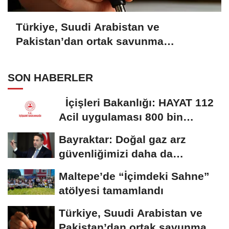
Türkiye, Suudi Arabistan ve
Pakistan’dan ortak savunma
anlaşması
SON HABERLER
İçişleri Bakanlığı: HAYAT 112
Acil uygulaması 800 bin
indirmeyi...
Bayraktar: Doğal gaz arz
güvenliğimizi daha da
güçlendirmeye devam...
Maltepe’de “İçimdeki Sahne”
atölyesi tamamlandı
Türkiye, Suudi Arabistan ve
Pakistan’dan ortak savunma