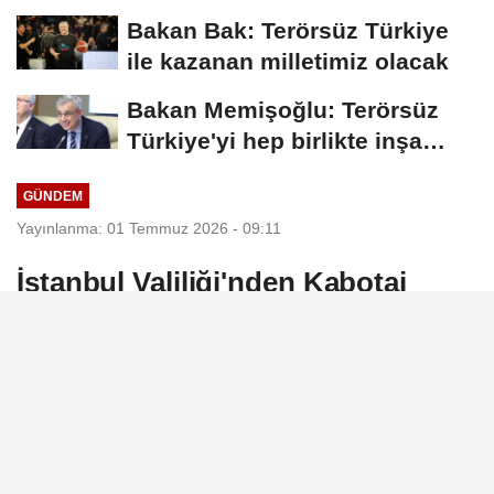
eksiklikler...
Bakan Bak: Terörsüz Türkiye
ile kazanan milletimiz olacak
Bakan Memişoğlu: Terörsüz
Türkiye'yi hep birlikte inşa
edeceğiz
GÜNDEM
Yayınlanma: 01 Temmuz 2026 - 09:11
İstanbul Valiliği'nden Kabotaj
Bayramı mesajı
İstanbul Valiliği, yayımladığı açıklamayla 1
Temmuz Denizcilik ve Kabotaj Bayramı'nın
100'üncü yılını kutladı.