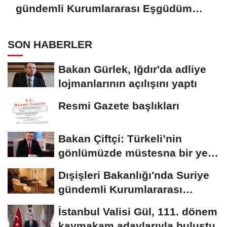
gündemli Kurumlararası Eşgüdüm
Toplantısı
SON HABERLER
Bakan Gürlek, Iğdır'da adliye
lojmanlarının açılışını yaptı
Resmi Gazete başlıkları
Bakan Çiftçi: Türkeli’nin
gönlümüzde müstesna bir yeri
var
Dışişleri Bakanlığı'nda Suriye
gündemli Kurumlararası
Eşgüdüm...
İstanbul Valisi Gül, 111. dönem
kaymakam adaylarıyla buluştu