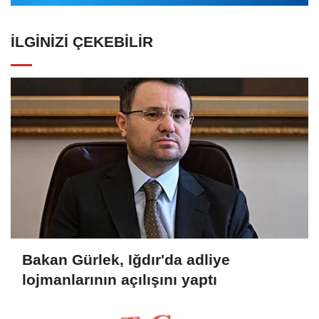
İLGINIZI ÇEKEBILIR
Bakan Gürlek, Iğdır'da adliye
lojmanlarının açılışını yaptı