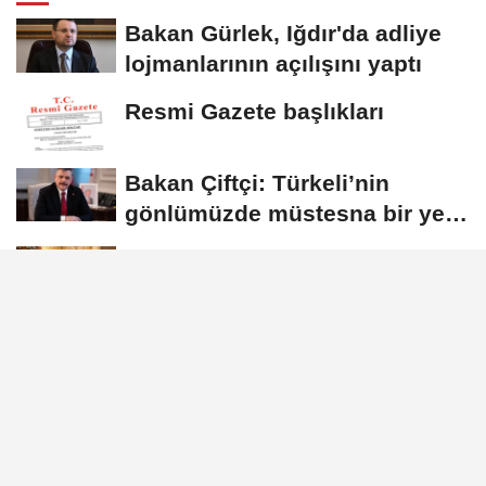
Bakan Gürlek, Iğdır'da adliye
lojmanlarının açılışını yaptı
Resmi Gazete başlıkları
Bakan Çiftçi: Türkeli’nin
gönlümüzde müstesna bir yeri
var
Dışişleri Bakanlığı'nda Suriye
gündemli Kurumlararası
Eşgüdüm...
İstanbul Valisi Gül, 111. dönem
kaymakam adaylarıyla buluştu
Künye
İletişim
Çerez Politikası
Gizlilik İlkeleri