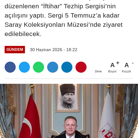
düzenlenen “İftihar” Tezhip Sergisi’nin
açılışını yaptı. Sergi 5 Temmuz’a kadar
Saray Koleksiyonları Müzesi’nde ziyaret
edilebilecek.
30 Haziran 2026 - 18:22
GÜNDEM
A
A
Büyüt
Küçült
Dinle