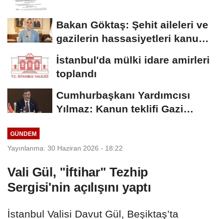
Bakan Göktaş: Şehit aileleri ve
gazilerin hassasiyetleri kanun
teklifinde...
İstanbul'da mülki idare amirleri
toplandı
Cumhurbaşkanı Yardımcısı
Yılmaz: Kanun teklifi Gazi
Meclis'e sunuldu
GÜNDEM
Yayınlanma: 30 Haziran 2026 - 18:22
Vali Gül, "İftihar" Tezhip
Sergisi'nin açılışını yaptı
İstanbul Valisi Davut Gül, Beşiktaş’ta