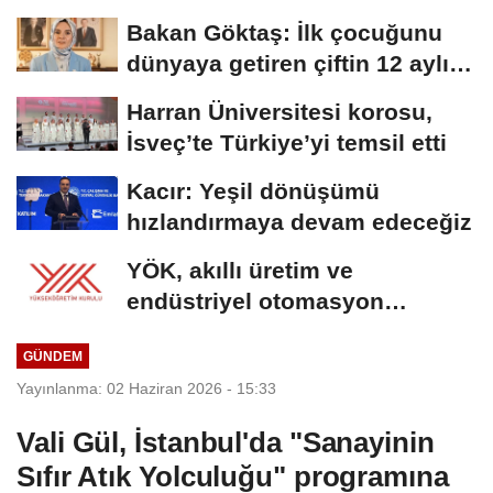
Bakan Göktaş: İlk çocuğunu
dünyaya getiren çiftin 12 aylık
taksitlerini...
Harran Üniversitesi korosu,
İsveç’te Türkiye’yi temsil etti
Kacır: Yeşil dönüşümü
hızlandırmaya devam edeceğiz
YÖK, akıllı üretim ve
endüstriyel otomasyon
alanında yeni ön lisans...
GÜNDEM
Yayınlanma: 02 Haziran 2026 - 15:33
Vali Gül, İstanbul'da "Sanayinin
Sıfır Atık Yolculuğu" programına