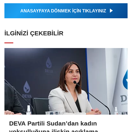
ANASAYFAYA DÖNMEK İÇİN TIKLAYINIZ
İLGINIZI ÇEKEBILIR
DEVA Partili Sudan’dan kadın
yoksulluğuna ilişkin açıklama