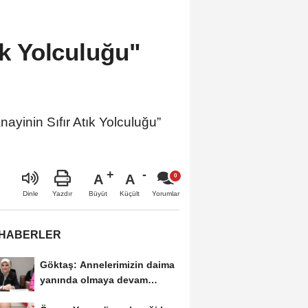
ık Yolculuğu"
ayinin Sıfır Atık Yolculuğu”
A
A
Büyüt
Küçült
Dinle
Yazdır
Yorumlar
 HABERLER
Göktaş: Annelerimizin daima
yanında olmaya devam
edeceğiz