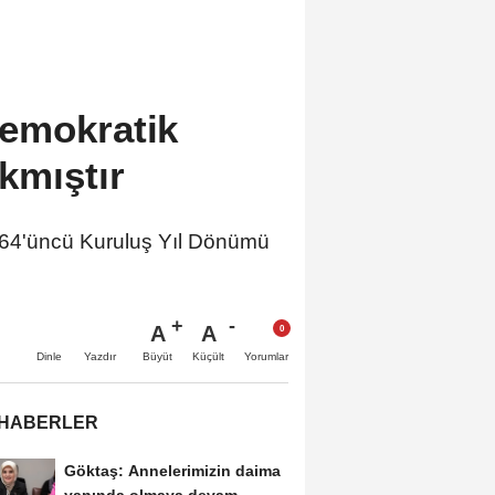
emokratik
kmıştır
164'üncü Kuruluş Yıl Dönümü
A
A
Büyüt
Küçült
Dinle
Yazdır
Yorumlar
 HABERLER
Göktaş: Annelerimizin daima