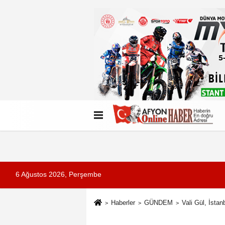
Künye
İletişim
Çerez Politikası
G
6 Ağustos 2026, Perşembe
Haberler
GÜNDEM
Vali Gül, İstan