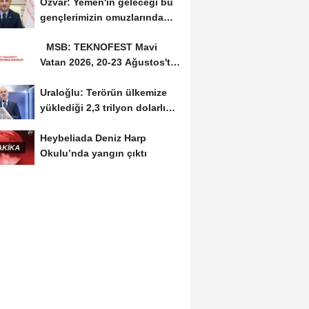
Özvar: Yemen'in geleceği bu
gençlerimizin omuzlarında
yükselecek
MSB: TEKNOFEST Mavi
Vatan 2026, 20-23 Ağustos'ta
Gölcük'te düzenlenecek
Uraloğlu: Terörün ülkemize
yüklediği 2,3 trilyon dolarlık
bedeli...
Heybeliada Deniz Harp
Okulu’nda yangın çıktı