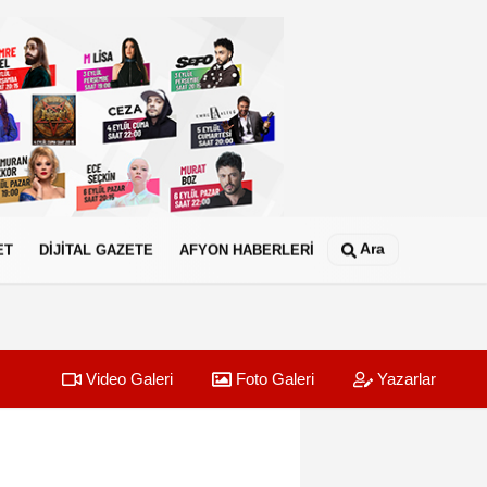
Ara
ET
DİJİTAL GAZETE
AFYON HABERLERİ
Video Galeri
Foto Galeri
Yazarlar