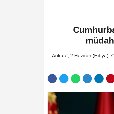
düzenlenecek
Cumhurba
müdaha
Ankara, 2 Haziran (Hibya)-