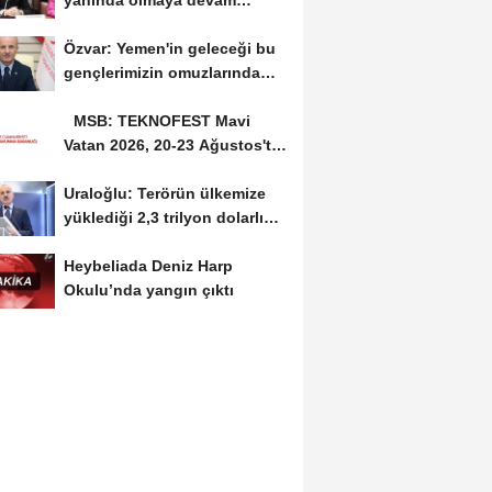
yanında olmaya devam
edeceğiz
Özvar: Yemen'in geleceği bu
gençlerimizin omuzlarında
yükselecek
MSB: TEKNOFEST Mavi
Vatan 2026, 20-23 Ağustos'ta
Gölcük'te düzenlenecek
Uraloğlu: Terörün ülkemize
yüklediği 2,3 trilyon dolarlık
bedeli...
Heybeliada Deniz Harp
Okulu’nda yangın çıktı