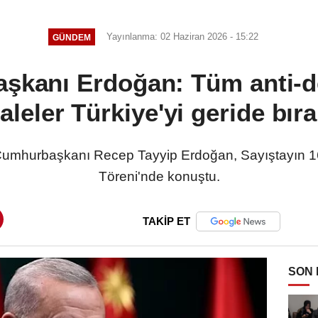
bırakıyoruz
Yayınlanma: 02 Haziran 2026 - 15:22
GÜNDEM
şkanı Erdoğan: Tüm anti-d
leler Türkiye'yi geride bıra
 Cumhurbaşkanı Recep Tayyip Erdoğan, Sayıştayın 
Töreni'nde konuştu.
TAKİP ET
SON