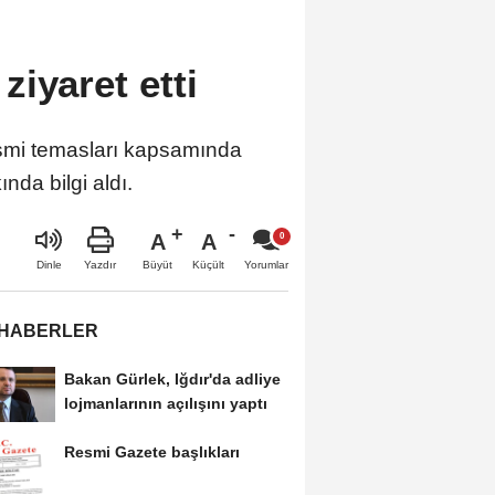
iyaret etti
esmi temasları kapsamında
nda bilgi aldı.
A
A
Büyüt
Küçült
Dinle
Yazdır
Yorumlar
 HABERLER
Bakan Gürlek, Iğdır'da adliye
lojmanlarının açılışını yaptı
Resmi Gazete başlıkları