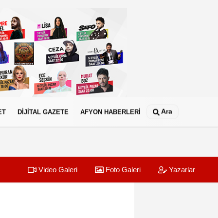
Ara
ET
DİJİTAL GAZETE
AFYON HABERLERİ
Video Galeri
Foto Galeri
Yazarlar