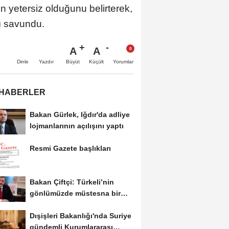
n yetersiz olduğunu belirterek,
nı savundu.
A
A
Büyüt
Küçült
Dinle
Yazdır
Yorumlar
 HABERLER
Bakan Gürlek, Iğdır'da adliye
lojmanlarının açılışını yaptı
Resmi Gazete başlıkları
Bakan Çiftçi: Türkeli’nin
gönlümüzde müstesna bir
yeri var
Dışişleri Bakanlığı'nda Suriye
gündemli Kurumlararası