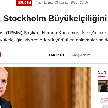
Yayınlanma: 03 Haziran 2026 - 23:55
GÜNDEM
 Stockholm Büyükelçiliğini z
lisi (TBMM) Başkanı Numan Kurtulmuş, İsveç’teki r
kelçiliğini ziyaret ederek yürütülen çalışmalar hakkı
TAKİP ET
SON