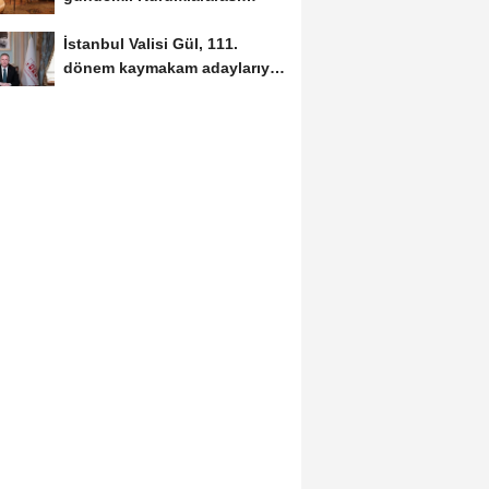
Eşgüdüm...
İstanbul Valisi Gül, 111.
dönem kaymakam adaylarıyla
buluştu