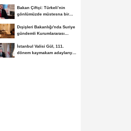
Bakan Çiftçi: Türkeli’nin
gönlümüzde müstesna bir
yeri var
Dışişleri Bakanlığı'nda Suriye
gündemli Kurumlararası
Eşgüdüm...
İstanbul Valisi Gül, 111.
dönem kaymakam adaylarıyla
buluştu