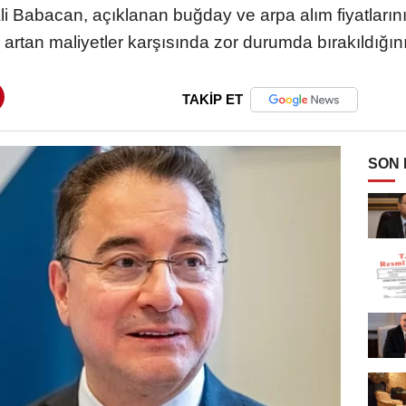
 Babacan, açıklanan buğday ve arpa alım fiyatlarını
in artan maliyetler karşısında zor durumda bırakıldığı
TAKİP ET
SON