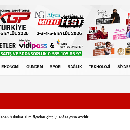
EKONOMİ
GÜNDEM
SPOR
SAĞLIK
TEKNOLOJİ
SİYAS
izlilik İlkeleri
nan hububat alım fiyatları çiftçiyi enflasyona ezdirir