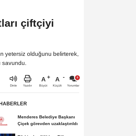
arı çiftçiyi
n yetersiz olduğunu belirterek,
nı savundu.
A
A
Büyüt
Küçült
Dinle
Yazdır
Yorumlar
 HABERLER
Menderes Belediye Başkanı
Çiçek görevden uzaklaştırıldı