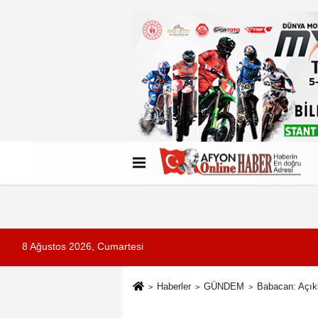
Künye
İletişim
Çerez Politikası
G
8 Ağustos 2026, Cumartesi
Haberler
GÜNDEM
Babacan: Açıkla