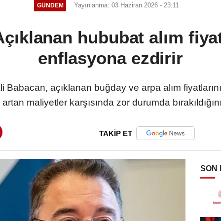
Yayınlanma: 03 Haziran 2026 - 23:11
GÜNDEM
ıklanan hububat alım fiyatl
enflasyona ezdirir
 Babacan, açıklanan buğday ve arpa alım fiyatlarını
in artan maliyetler karşısında zor durumda bırakıldığı
TAKİP ET
SON