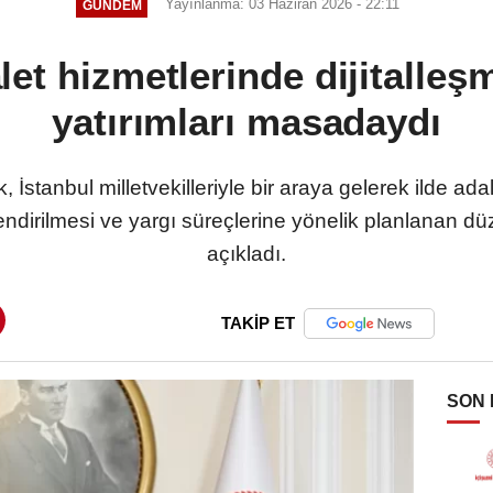
Yayınlanma: 03 Haziran 2026 - 22:11
GÜNDEM
et hizmetlerinde dijitalleş
yatırımları masadaydı
İstanbul milletvekilleriyle bir araya gelerek ilde adal
çlendirilmesi ve yargı süreçlerine yönelik planlanan dü
açıkladı.
TAKİP ET
SON