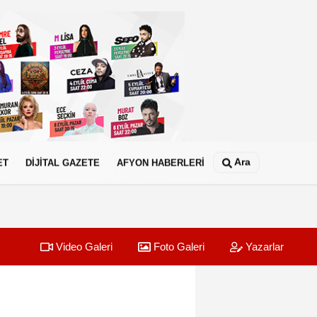
Ara
ET
DİJİTAL GAZETE
AFYON HABERLERİ
Video Galeri
Foto Galeri
Yazarlar