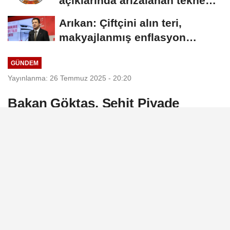
açıklarında arızalanan tekne
güvenle limana...
Arıkan: Çiftçini alın teri,
makyajlanmış enflasyon
rakamlarına...
GÜNDEM
Yayınlanma: 26 Temmuz 2025 - 20:20
Bakan Göktaş, Şehit Piyade
Astsubay Kıdemli Çavuş
Mangura'nın ailesini ziyaret etti
Aile ve Sosyal Hizmetler Bakanı Mahinur
Özdemir Göktaş, Şehit Piyade Astsubay
Kıdemli Çavuş Fikret Mangura’nın ailesini
ziyaret etti.