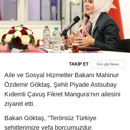
TAKİP ET
Aile ve Sosyal Hizmetler Bakanı Mahinur
Özdemir Göktaş, Şehit Piyade Astsubay
Kıdemli Çavuş Fikret Mangura’nın ailesini
ziyaret etti.
Bakan Göktaş, "Terörsüz Türkiye
şehitlerimize vefa borcumuzdur.