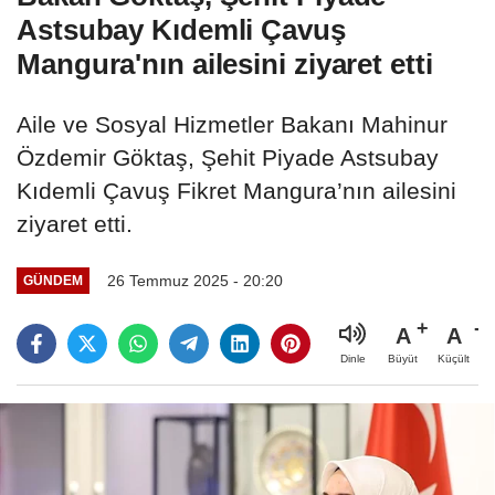
Astsubay Kıdemli Çavuş
Mangura'nın ailesini ziyaret etti
Aile ve Sosyal Hizmetler Bakanı Mahinur
Özdemir Göktaş, Şehit Piyade Astsubay
Kıdemli Çavuş Fikret Mangura’nın ailesini
ziyaret etti.
26 Temmuz 2025 - 20:20
GÜNDEM
A
A
Büyüt
Küçült
Dinle