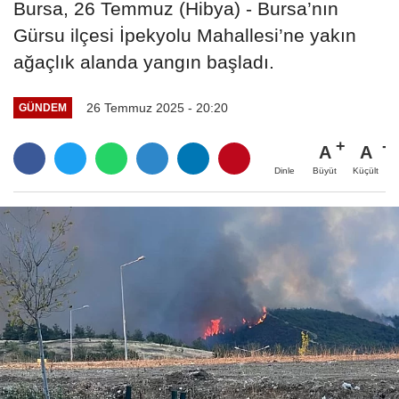
Bursa, 26 Temmuz (Hibya) - Bursa’nın
Gürsu ilçesi İpekyolu Mahallesi’ne yakın
ağaçlık alanda yangın başladı.
26 Temmuz 2025 - 20:20
GÜNDEM
A
A
Büyüt
Küçült
Dinle