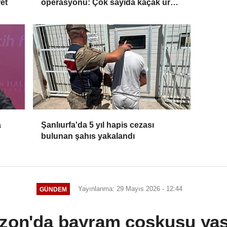
et
operasyonu: Çok sayıda kaçak ürün
ele geçirildi
a
Şanlıurfa'da 5 yıl hapis cezası
bulunan şahıs yakalandı
Yayınlanma: 29 Mayıs 2026 - 12:44
GÜNDEM
zon'da bayram coşkusu ya