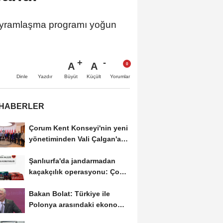
bayramlaşma programı yoğun
A
A
Büyüt
Küçült
Dinle
Yazdır
Yorumlar
 HABERLER
Çorum Kent Konseyi'nin yeni
yönetiminden Vali Çalgan'a
ziyaret
Şanlıurfa'da jandarmadan
kaçakçılık operasyonu: Çok
sayıda kaçak...
Bakan Bolat: Türkiye ile
Polonya arasındaki ekonomik
ilişkileri değerlendirdik