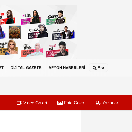
Ara
ET
DİJİTAL GAZETE
AFYON HABERLERİ
Video Galeri
Foto Galeri
Yazarlar