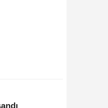
şandı