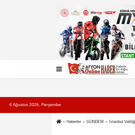
Künye
İletişim
Çerez Politikası
G
6 Ağustos 2026, Perşembe
Haberler
GÜNDEM
İstanbul Valil