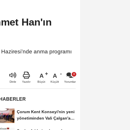
hmet Han'ın
mii Haziresi’nde anma programı
A
A
Büyüt
Küçült
Dinle
Yazdır
Yorumlar
 HABERLER
Çorum Kent Konseyi'nin yeni
yönetiminden Vali Çalgan'a
ziyaret