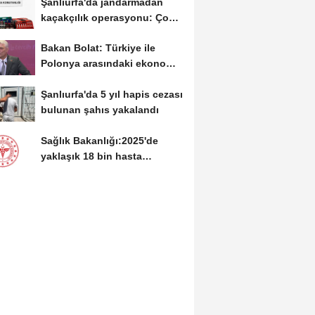
Şanlıurfa'da jandarmadan
kaçakçılık operasyonu: Çok
sayıda kaçak...
Bakan Bolat: Türkiye ile
Polonya arasındaki ekonomik
ilişkileri değerlendirdik
Şanlıurfa'da 5 yıl hapis cezası
bulunan şahıs yakalandı
Sağlık Bakanlığı:2025'de
yaklaşık 18 bin hasta
Hiperbarik Oksijen...