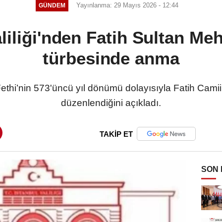
Yayınlanma: 29 Mayıs 2026 - 12:44
GÜNDEM
aliliği'nden Fatih Sultan Me
türbesinde anma
n Fethi’nin 573'üncü yıl dönümü dolayısıyla Fatih Ca
düzenlendiğini açıkladı.
TAKİP ET
SON