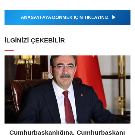
ANASAYFAYA DÖNMEK İÇİN TIKLAYINIZ
İLGINIZI ÇEKEBILIR
Cumhurbaşkanlığına, Cumhurbaşkanı