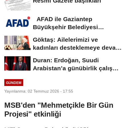
Resmi Gazete başlıkları
AFAD ile Gaziantep
Büyükşehir Belediyesi
arasında Deprem Müzesi...
Göktaş: Ailelerimizi ve
kadınları desteklemeye devam
edeceğiz
Duran: Erdoğan, Suudi
Arabistan’a günübirlik çalışma
ziyareti...
GÜNDEM
Yayınlanma: 02 Temmuz 2026 - 17:55
MSB'den "Mehmetçikle Bir Gün
Projesi" etkinliği