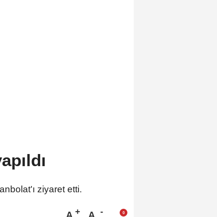
yapıldı
olat'ı ziyaret etti.
A
A