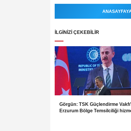
ANASAYFAYA 
İLGINIZI ÇEKEBILIR
Görgün: TSK Güçlendirme Vakfı
Erzurum Bölge Temsilciliği hizm
açıldı