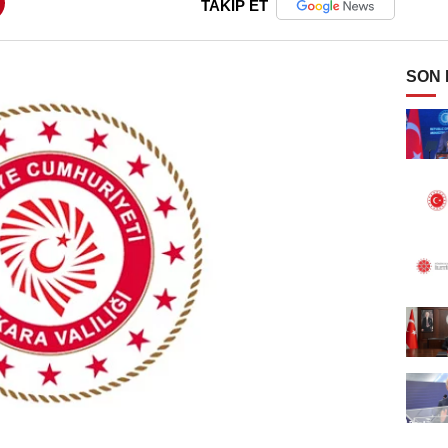
TAKİP ET
SON