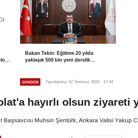
Bakan Tekin: Eğitime 20 yılda
blok
yaklaşık 500 bin yeni derslik
kazandırıldı
Yayınlanma: 02 Temmuz 2026 - 17:44
GÜNDEM
at'a hayırlı olsun ziyareti 
 Başsavcısı Muhsin Şentürk, Ankara Valisi Yakup Canb