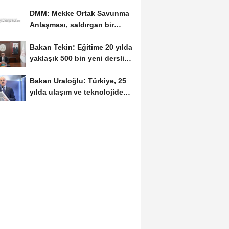
hukuki...
DMM: Mekke Ortak Savunma
Anlaşması, saldırgan bir
askeri blok değil
Bakan Tekin: Eğitime 20 yılda
yaklaşık 500 bin yeni derslik
kazandırıldı
Bakan Uraloğlu: Türkiye, 25
yılda ulaşım ve teknolojide
kendi hikayesini...