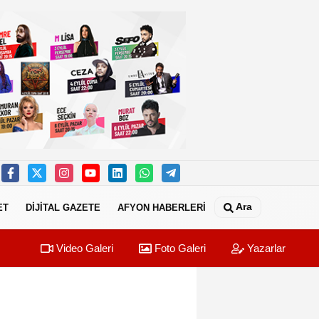
Ara
ET
DİJİTAL GAZETE
AFYON HABERLERİ
Video Galeri
Foto Galeri
Yazarlar