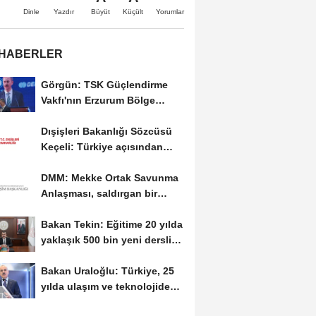
Büyüt
Küçült
Dinle
Yazdır
Yorumlar
 HABERLER
Görgün: TSK Güçlendirme
Vakfı'nın Erzurum Bölge
Temsilciliği hizmete...
Dışişleri Bakanlığı Sözcüsü
Keçeli: Türkiye açısından
hukuki...
DMM: Mekke Ortak Savunma
Anlaşması, saldırgan bir
askeri blok değil
Bakan Tekin: Eğitime 20 yılda
yaklaşık 500 bin yeni derslik
kazandırıldı
Bakan Uraloğlu: Türkiye, 25
yılda ulaşım ve teknolojide
kendi hikayesini...