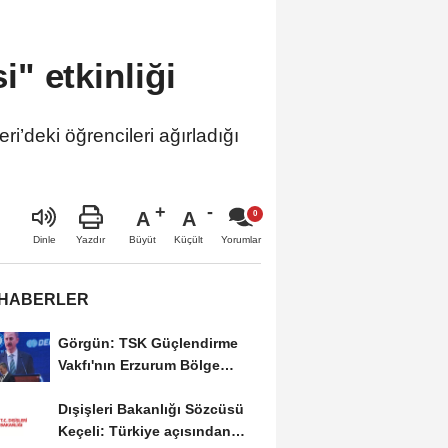
" etkinliği
’deki öğrencileri ağırladığı
A
A
Büyüt
Küçült
Dinle
Yazdır
Yorumlar
 HABERLER
Görgün: TSK Güçlendirme
Vakfı'nın Erzurum Bölge
Temsilciliği hizmete...
Dışişleri Bakanlığı Sözcüsü
Keçeli: Türkiye açısından