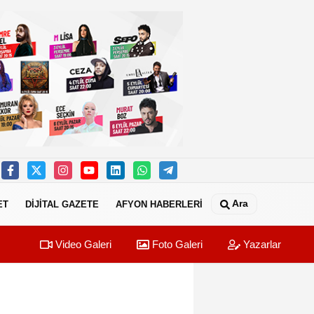
Ara
ET
DİJİTAL GAZETE
AFYON HABERLERİ
Video Galeri
Foto Galeri
Yazarlar