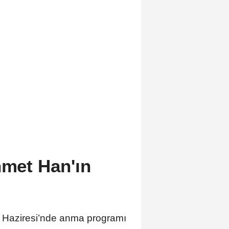
hmet Han'ın
mii Haziresi’nde anma programı