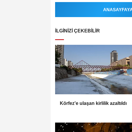
ANASAYFAYA 
İLGINIZI ÇEKEBILIR
Körfez'e ulaşan kirlilik azaltıldı