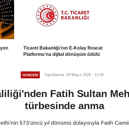
syon
Ticaret Bakanlığı’nın E-Kolay İhracat
Platformu’na dijital dönüşüm ödülü
Yayınlanma: 29 Mayıs 2026 - 12:44
GÜNDEM
aliliği'nden Fatih Sultan Me
türbesinde anma
n Fethi’nin 573'üncü yıl dönümü dolayısıyla Fatih Ca