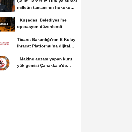
Çelik: Terörsüz Türkiye süreci
milletin tamamının hukukunu
ve devletin...
Kuşadası Belediyesi'ne
operasyon düzenlendi
Ticaret Bakanlığı’nın E-Kolay
İhracat Platformu’na dijital
dönüşüm...
Makine arızası yapan kuru
yük gemisi Çanakkale'de
güvenli bölgeye...