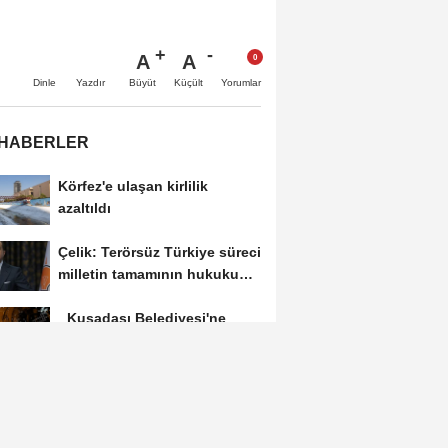
A
A
Büyüt
Küçült
Dinle
Yazdır
Yorumlar
 HABERLER
Körfez'e ulaşan kirlilik
azaltıldı
Çelik: Terörsüz Türkiye süreci
milletin tamamının hukukunu
ve devletin...
Kuşadası Belediyesi'ne
operasyon düzenlendi
Ticaret Bakanlığı’nın E-Kolay
İhracat Platformu’na dijital
dönüşüm...