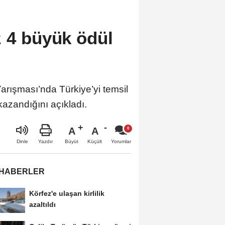
z 4 büyük ödül
rışması’nda Türkiye’yi temsil
kazandığını açıkladı.
A
A
Büyüt
Küçült
Dinle
Yazdır
Yorumlar
 HABERLER
Körfez'e ulaşan kirlilik
azaltıldı