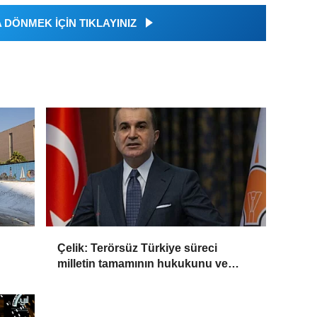
DÖNMEK İÇİN TIKLAYINIZ
Çelik: Terörsüz Türkiye süreci
milletin tamamının hukukunu ve
devletin bekasını gözetiyor