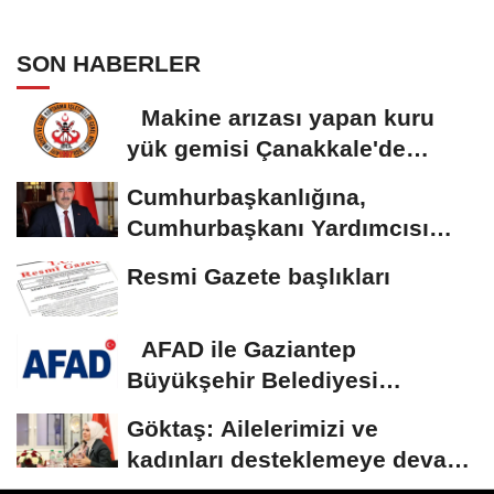
protokolü imzalandı
SON HABERLER
Makine arızası yapan kuru
yük gemisi Çanakkale'de
güvenli bölgeye...
Cumhurbaşkanlığına,
Cumhurbaşkanı Yardımcısı
Yılmaz vekalet...
Resmi Gazete başlıkları
AFAD ile Gaziantep
Büyükşehir Belediyesi
arasında Deprem Müzesi...
Göktaş: Ailelerimizi ve
kadınları desteklemeye devam
edeceğiz