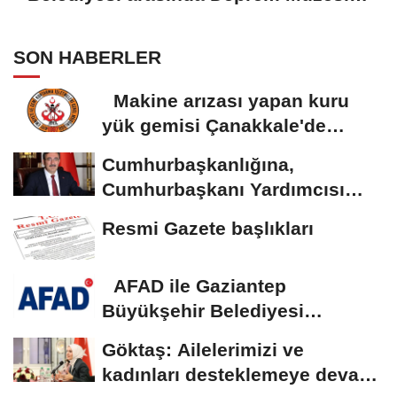
protokolü imzalandı
SON HABERLER
Makine arızası yapan kuru
yük gemisi Çanakkale'de
güvenli bölgeye...
Cumhurbaşkanlığına,
Cumhurbaşkanı Yardımcısı
Yılmaz vekalet...
Resmi Gazete başlıkları
AFAD ile Gaziantep
Büyükşehir Belediyesi
arasında Deprem Müzesi...
Göktaş: Ailelerimizi ve
kadınları desteklemeye devam