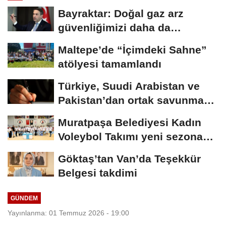
Bayraktar: Doğal gaz arz
güvenliğimizi daha da
güçlendirmeye devam...
Maltepe’de “İçimdeki Sahne”
atölyesi tamamlandı
Türkiye, Suudi Arabistan ve
Pakistan’dan ortak savunma
anlaşması
Muratpaşa Belediyesi Kadın
Voleybol Takımı yeni sezona
hazırlanıyor
Göktaş’tan Van’da Teşekkür
Belgesi takdimi
GÜNDEM
Yayınlanma: 01 Temmuz 2026 - 19:00