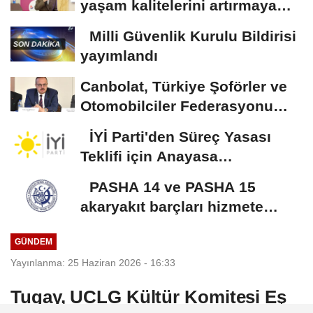
yaşam kalitelerini artırmaya
devam edeceğiz
Milli Güvenlik Kurulu Bildirisi
yayımlandı
Canbolat, Türkiye Şoförler ve
Otomobilciler Federasyonu
Başkanı Yiğiner...
İYİ Parti'den Süreç Yasası
Teklifi için Anayasa
Komisyonuna olağanüstü...
PASHA 14 ve PASHA 15
akaryakıt barçları hizmete
alındı
GÜNDEM
Yayınlanma: 25 Haziran 2026 - 16:33
Tugay, UCLG Kültür Komitesi Eş