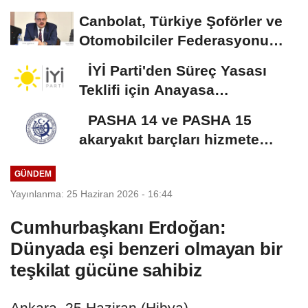
Canbolat, Türkiye Şoförler ve
Otomobilciler Federasyonu
Başkanı Yiğiner...
İYİ Parti'den Süreç Yasası
Teklifi için Anayasa
Komisyonuna olağanüstü...
PASHA 14 ve PASHA 15
akaryakıt barçları hizmete
alındı
GÜNDEM
Yayınlanma: 25 Haziran 2026 - 16:44
Cumhurbaşkanı Erdoğan:
Dünyada eşi benzeri olmayan bir
teşkilat gücüne sahibiz
Ankara, 25 Haziran (Hibya) -