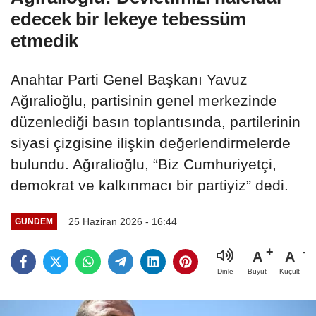
edecek bir lekeye tebessüm
etmedik
Anahtar Parti Genel Başkanı Yavuz
Ağıralioğlu, partisinin genel merkezinde
düzenlediği basın toplantısında, partilerinin
siyasi çizgisine ilişkin değerlendirmelerde
bulundu. Ağıralioğlu, “Biz Cumhuriyetçi,
demokrat ve kalkınmacı bir partiyiz” dedi.
25 Haziran 2026 - 16:44
GÜNDEM
A
A
Büyüt
Küçült
Dinle