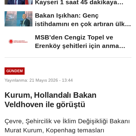
Kayseri 1 saat 45 dakikaya
inecek
Bakan Işıkhan: Genç
istihdamını en çok artıran ülke
konumundayız
MSB’den Cengiz Topel ve
Erenköy şehitleri için anma
mesajı
GÜNDEM
Yayınlanma: 21 Mayıs 2026 - 13:44
Kurum, Hollandalı Bakan
Veldhoven ile görüştü
Çevre, Şehircilik ve İklim Değişikliği Bakanı
Murat Kurum, Kopenhag temasları