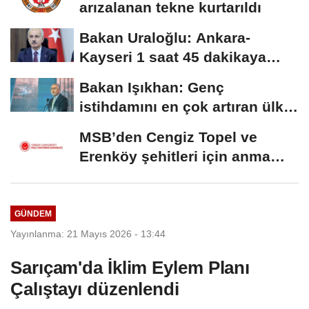
arızalanan tekne kurtarıldı
Bakan Uraloğlu: Ankara-
Kayseri 1 saat 45 dakikaya
inecek
Bakan Işıkhan: Genç
istihdamını en çok artıran ülke
konumundayız
MSB’den Cengiz Topel ve
Erenköy şehitleri için anma
mesajı
GÜNDEM
Yayınlanma: 21 Mayıs 2026 - 13:44
Sarıçam'da İklim Eylem Planı
Çalıştayı düzenlendi