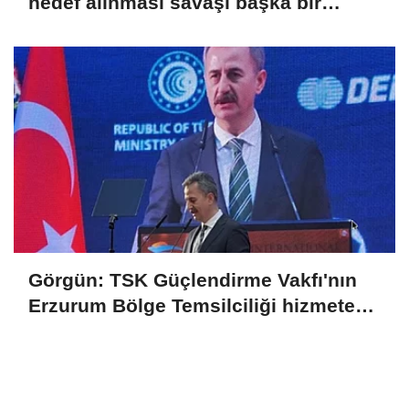
hedef alınması savaşı başka bir
boyuta taşır
Görgün: TSK Güçlendirme Vakfı'nın
Erzurum Bölge Temsilciliği hizmete
açıldı