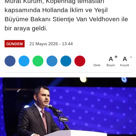
Murat Kurum, Kopenhag temasları
kapsamında Hollanda İklim ve Yeşil
Büyüme Bakanı Stientje Van Veldhoven ile
bir araya geldi.
21 Mayıs 2026 - 13:44
GÜNDEM
A
A
Büyüt
Küçült
Dinle