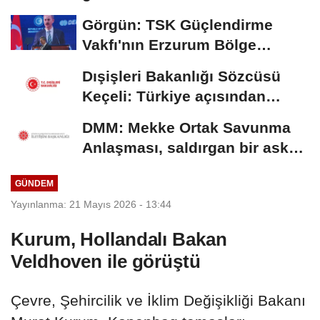
savaşı başka...
Görgün: TSK Güçlendirme
Vakfı'nın Erzurum Bölge
Temsilciliği hizmete...
Dışişleri Bakanlığı Sözcüsü
Keçeli: Türkiye açısından
hukuki...
DMM: Mekke Ortak Savunma
Anlaşması, saldırgan bir askeri
blok değil
GÜNDEM
Yayınlanma: 21 Mayıs 2026 - 13:44
Kurum, Hollandalı Bakan
Veldhoven ile görüştü
Çevre, Şehircilik ve İklim Değişikliği Bakanı