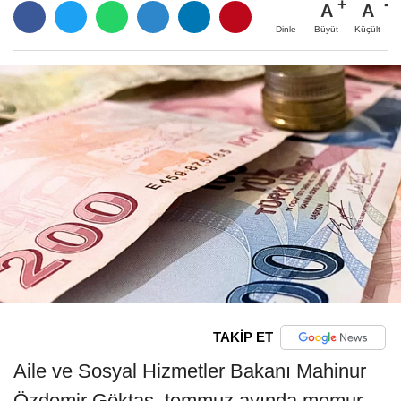
A
A
Büyüt
Küçült
Dinle
TAKİP ET
Aile ve Sosyal Hizmetler Bakanı Mahinur
Özdemir Göktaş, temmuz ayında memur