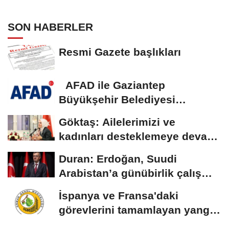
gerçekleştirecek
SON HABERLER
Resmi Gazete başlıkları
AFAD ile Gaziantep
Büyükşehir Belediyesi
arasında Deprem Müzesi...
Göktaş: Ailelerimizi ve
kadınları desteklemeye devam
edeceğiz
Duran: Erdoğan, Suudi
Arabistan’a günübirlik çalışma
ziyareti...
İspanya ve Fransa'daki
görevlerini tamamlayan yangın
söndürme uçakları...