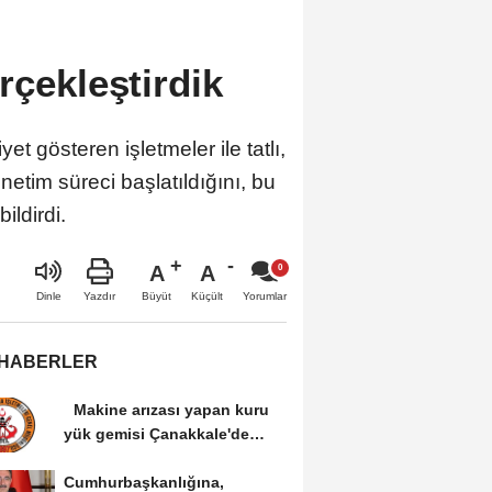
rçekleştirdik
 gösteren işletmeler ile tatlı,
etim süreci başlatıldığını, bu
ildirdi.
A
A
Büyüt
Küçült
Dinle
Yazdır
Yorumlar
 HABERLER
Makine arızası yapan kuru
yük gemisi Çanakkale'de
güvenli bölgeye...
Cumhurbaşkanlığına,