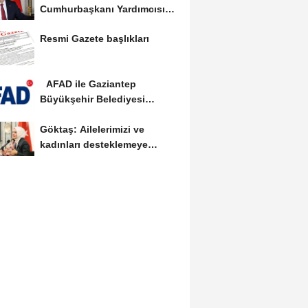
Cumhurbaşkanı Yardımcısı
Yılmaz vekalet...
Resmi Gazete başlıkları
AFAD ile Gaziantep
Büyükşehir Belediyesi
arasında Deprem Müzesi...
Göktaş: Ailelerimizi ve
kadınları desteklemeye
devam edeceğiz