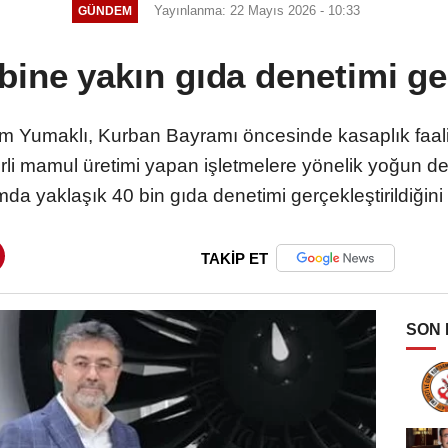
Yayınlanma: 22 Mayıs 2026 - 10:33
GÜNDEM
bine yakın gıda denetimi ge
Yumaklı, Kurban Bayramı öncesinde kasaplık faaliyet
li mamul üretimi yapan işletmelere yönelik yoğun den
a yaklaşık 40 bin gıda denetimi gerçekleştirildiğini b
TAKİP ET
SON