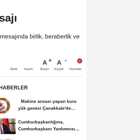
sajı
sajında birlik, beraberlik ve
A
A
Büyüt
Küçült
Dinle
Yazdır
Yorumlar
 HABERLER
Makine arızası yapan kuru
yük gemisi Çanakkale'de
güvenli bölgeye...
Cumhurbaşkanlığına,
Cumhurbaşkanı Yardımcısı
Yılmaz vekalet...