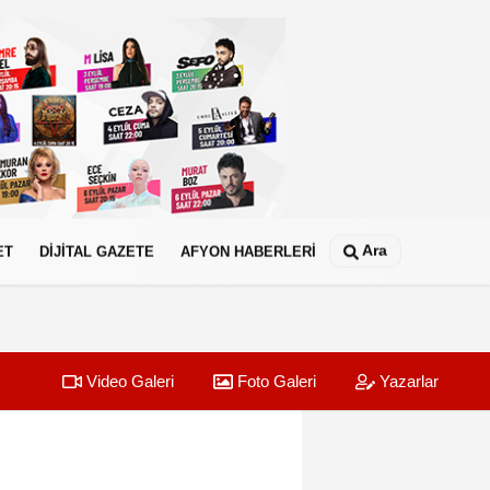
Ara
ET
DİJİTAL GAZETE
AFYON HABERLERİ
Video Galeri
Foto Galeri
Yazarlar