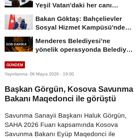
Yeşil Vatan'daki her canı
korumaktır
Bakan Göktaş: Bahçelievler
Sosyal Hizmet Kampüsü'nde
yeni hizmet...
Menderes Belediyesi’ne
yönelik operasyonda Belediye
Başkanı İlkay...
GÜNDEM
Yayınlanma: 06 Mayıs 2026 - 19:00
Başkan Görgün, Kosova Savunma
Bakanı Maqedonci ile görüştü
Savunma Sanayii Başkanı Haluk Görgün,
SAHA 2026 Fuarı kapsamında Kosova
Savunma Bakanı Eyüp Maqedonci ile