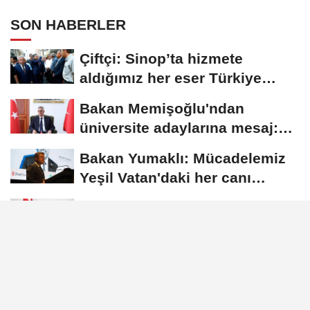
SON HABERLER
Çiftçi: Sinop’ta hizmete
aldığımız her eser Türkiye
Yüzyılı...
Bakan Memişoğlu'ndan
üniversite adaylarına mesaj:
Hayallerinizden...
Bakan Yumaklı: Mücadelemiz
Yeşil Vatan'daki her canı
korumaktır
Bakan Göktaş: Bahçelievler
Sosyal Hizmet Kampüsü'nde
yeni hizmet...
Menderes Belediyesi’ne
yönelik operasyonda Belediye
Başkanı İlkay...