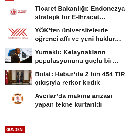
Ticaret Bakanlığı: Endonezya
stratejik bir E-İhracat
destinasyonu
YÖK’ten üniversitelerde
öğrenci affı ve yeni haklar
getiren düzenleme
Yumaklı: Kelaynakların
popülasyonunu güçlü bir
şekilde güvence...
Bolat: Habur’da 2 bin 454 TIR
çıkışıyla rerkor kırdık
Avcılar’da makine arızası
yapan tekne kurtarıldı
GÜNDEM