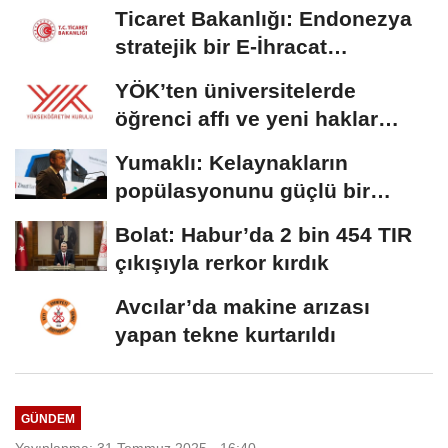
Ticaret Bakanlığı: Endonezya
stratejik bir E-İhracat
destinasyonu
YÖK’ten üniversitelerde
öğrenci affı ve yeni haklar
getiren düzenleme
Yumaklı: Kelaynakların
popülasyonunu güçlü bir
şekilde güvence...
Bolat: Habur’da 2 bin 454 TIR
çıkışıyla rerkor kırdık
Avcılar’da makine arızası
yapan tekne kurtarıldı
GÜNDEM
Yayınlanma: 31 Temmuz 2025 - 16:40