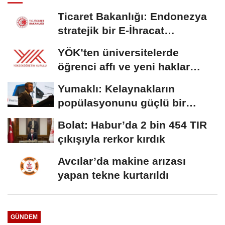
Ticaret Bakanlığı: Endonezya
stratejik bir E-İhracat
destinasyonu
YÖK’ten üniversitelerde
öğrenci affı ve yeni haklar
getiren düzenleme
Yumaklı: Kelaynakların
popülasyonunu güçlü bir
şekilde güvence...
Bolat: Habur’da 2 bin 454 TIR
çıkışıyla rerkor kırdık
Avcılar’da makine arızası
yapan tekne kurtarıldı
GÜNDEM