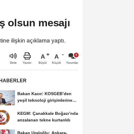
iş olsun mesajı
e ilişkin açıklama yaptı.
A
A
Büyüt
Küçült
Dinle
Yazdır
Yorumlar
 HABERLER
Bakan Kacır: KOSGEB’den
yeşil teknoloji girişimlerine
6,5 milyon...
KEGM: Çanakkale Boğazı’nda
arızalanan tekne kurtarıldı
Bakan Uraloğlu: Ankara-