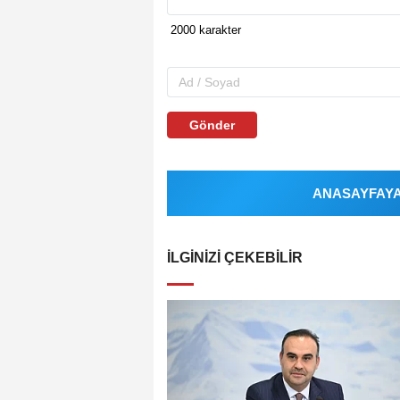
Gönder
ANASAYFAYA 
İLGINIZI ÇEKEBILIR