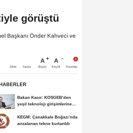
iyle görüştü
nel Başkanı Önder Kahveci ve
A
A
Büyüt
Küçült
Dinle
Yazdır
Yorumlar
 HABERLER
Bakan Kacır: KOSGEB’den
yeşil teknoloji girişimlerine
6,5 milyon...
KEGM: Çanakkale Boğazı’nda
arızalanan tekne kurtarıldı