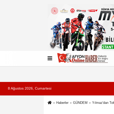
Künye
İletişim
Çerez Politikası
G
8 Ağustos 2026, Cumartesi
Haberler
GÜNDEM
Yılmaz'dan Tok