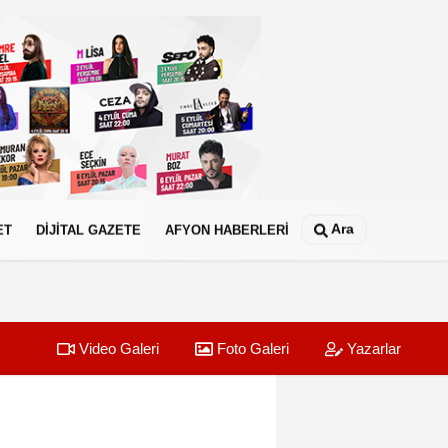
Ara
ET
DİJİTAL GAZETE
AFYON HABERLERİ
Video Galeri
Foto Galeri
Yazarlar