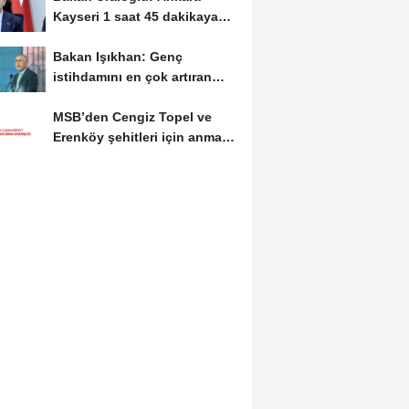
Kayseri 1 saat 45 dakikaya
inecek
Bakan Işıkhan: Genç
istihdamını en çok artıran
ülke konumundayız
MSB’den Cengiz Topel ve
Erenköy şehitleri için anma
mesajı