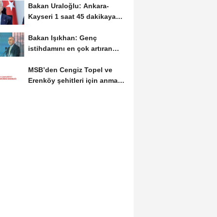
Bakan Uraloğlu: Ankara-
Kayseri 1 saat 45 dakikaya
inecek
Bakan Işıkhan: Genç
istihdamını en çok artıran
ülke konumundayız
MSB’den Cengiz Topel ve
Erenköy şehitleri için anma
mesajı