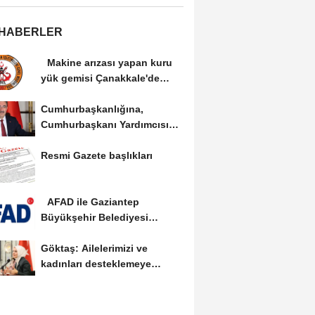
 HABERLER
Makine arızası yapan kuru
yük gemisi Çanakkale'de
güvenli bölgeye...
Cumhurbaşkanlığına,
Cumhurbaşkanı Yardımcısı
Yılmaz vekalet...
Resmi Gazete başlıkları
AFAD ile Gaziantep
Büyükşehir Belediyesi
arasında Deprem Müzesi...
Göktaş: Ailelerimizi ve
kadınları desteklemeye
devam edeceğiz