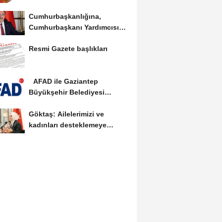
güvenli bölgeye...
Cumhurbaşkanlığına,
Cumhurbaşkanı Yardımcısı
Yılmaz vekalet...
Resmi Gazete başlıkları
AFAD ile Gaziantep
Büyükşehir Belediyesi
arasında Deprem Müzesi...
Göktaş: Ailelerimizi ve
kadınları desteklemeye
devam edeceğiz