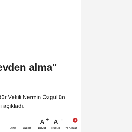
revden alma"
dür Vekili Nermin Özgül’ün
 açıkladı.
A
A
Büyüt
Küçült
Dinle
Yazdır
Yorumlar