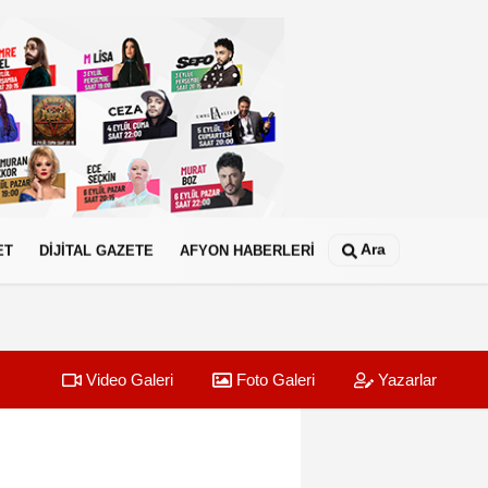
Ara
ET
DİJİTAL GAZETE
AFYON HABERLERİ
Video Galeri
Foto Galeri
Yazarlar