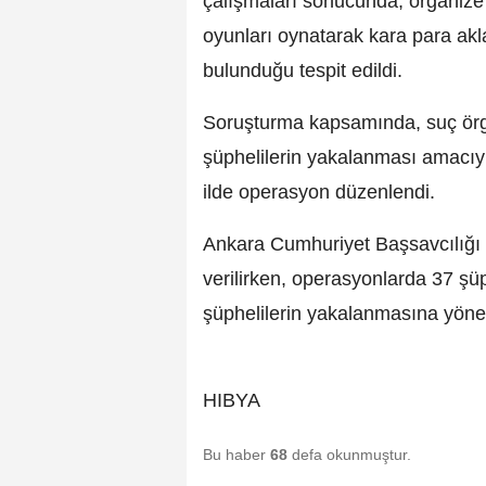
çalışmaları sonucunda, organize
oyunları oynatarak kara para akla
bulunduğu tespit edildi.
Soruşturma kapsamında, suç örgüt
şüphelilerin yakalanması amacıy
ilde operasyon düzenlendi.
Ankara Cumhuriyet Başsavcılığı t
verilirken, operasyonlarda 37 şüph
şüphelilerin yakalanmasına yönel
HIBYA
Bu haber
68
defa okunmuştur.