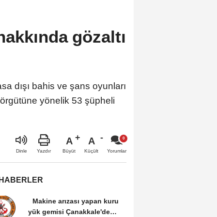
hakkında gözaltı
a dışı bahis ve şans oyunları
 örgütüne yönelik 53 şüpheli
A
A
Büyüt
Küçült
Dinle
Yazdır
Yorumlar
 HABERLER
Makine arızası yapan kuru
yük gemisi Çanakkale'de