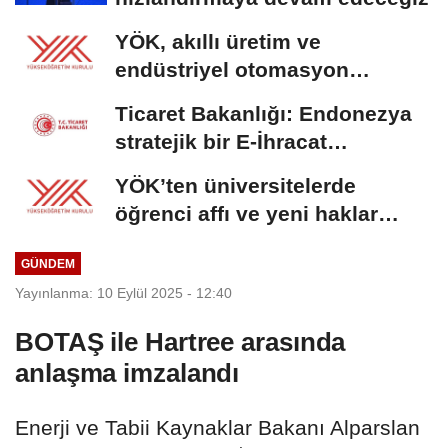
YÖK, akıllı üretim ve
endüstriyel otomasyon
alanında yeni ön lisans...
Ticaret Bakanlığı: Endonezya
stratejik bir E-İhracat
destinasyonu
YÖK’ten üniversitelerde
öğrenci affı ve yeni haklar
getiren düzenleme
GÜNDEM
Yayınlanma: 10 Eylül 2025 - 12:40
BOTAŞ ile Hartree arasında
anlaşma imzalandı
Enerji ve Tabii Kaynaklar Bakanı Alparslan