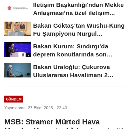
toplantısı...
İletişim Başkanlığı'ndan Mekke
Anlaşması’na özel iletişim...
Bakan Göktaş’tan Wushu-Kung
Fu Şampiyonu Nurgül
Döğücü’ye...
Bakan Kurum: Sındırgı’da
deprem konutlarında son
aşamaya gelindi
Bakan Uraloğlu: Çukurova
Uluslararası Havalimanı 2
yaşında
GÜNDEM
Yayınlanma: 27 Ekim 2025 - 22:40
MSB: Stramer Mürted Hava