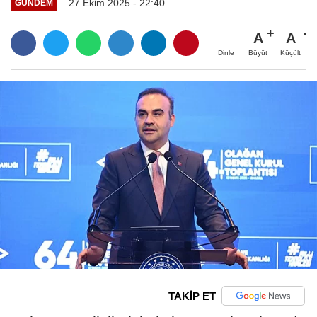
27 Ekim 2025 - 22:40
GÜNDEM
A
A
Büyüt
Küçült
Dinle
TAKİP ET