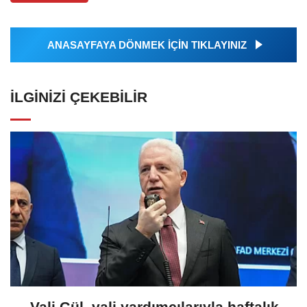
ANASAYFAYA DÖNMEK İÇİN TIKLAYINIZ
İLGINIZI ÇEKEBILIR
Vali Gül, vali yardımcılarıyla haftalık