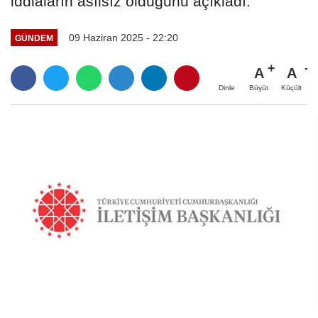
iddiaların asılsız olduğunu açıkladı.
09 Haziran 2025 - 22:20
GÜNDEM
A
A
Büyüt
Küçült
Dinle