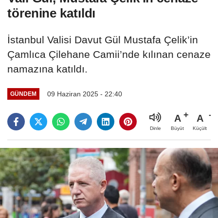
törenine katıldı
İstanbul Valisi Davut Gül Mustafa Çelik’in
Çamlıca Çilehane Camii’nde kılınan cenaze
namazına katıldı.
09 Haziran 2025 - 22:40
GÜNDEM
A
A
Büyüt
Küçült
Dinle