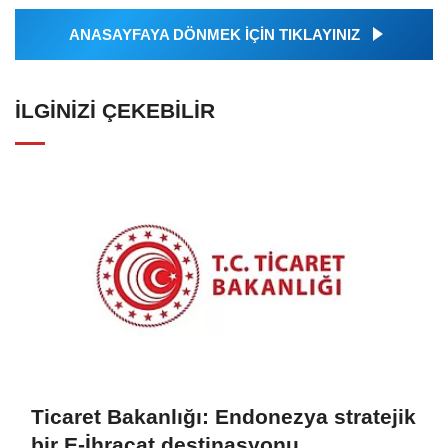
ANASAYFAYA DÖNMEK İÇİN TIKLAYINIZ
İLGINIZI ÇEKEBILIR
Ticaret Bakanlığı: Endonezya stratejik
bir E-İhracat destinasyonu