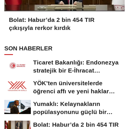
Bolat: Habur’da 2 bin 454 TIR
çıkışıyla rerkor kırdık
SON HABERLER
Ticaret Bakanlığı: Endonezya
stratejik bir E-İhracat
destinasyonu
YÖK’ten üniversitelerde
öğrenci affı ve yeni haklar
getiren düzenleme
Yumaklı: Kelaynakların
popülasyonunu güçlü bir
şekilde güvence...
Bolat: Habur’da 2 bin 454 TIR