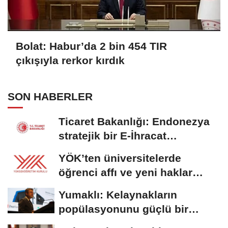
Bolat: Habur’da 2 bin 454 TIR
çıkışıyla rerkor kırdık
SON HABERLER
Ticaret Bakanlığı: Endonezya
stratejik bir E-İhracat
destinasyonu
YÖK’ten üniversitelerde
öğrenci affı ve yeni haklar
getiren düzenleme
Yumaklı: Kelaynakların
popülasyonunu güçlü bir
şekilde güvence...