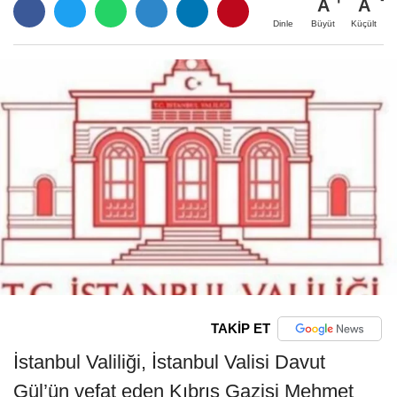
A
A
Büyüt
Küçült
Dinle
TAKİP ET
İstanbul Valiliği, İstanbul Valisi Davut
Gül’ün vefat eden Kıbrıs Gazisi Mehmet