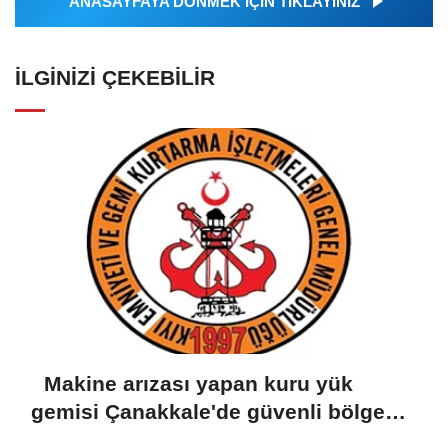
ANASAYFAYA DÖNMEK İÇİN TIKLAYINIZ
İLGINIZI ÇEKEBILIR
Makine arızası yapan kuru yük
gemisi Çanakkale'de güvenli bölgeye
demirletildi