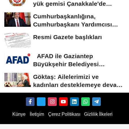
yük gemisi Çanakkale'de
güvenli bölgeye...
Cumhurbaşkanlığına,
Cumhurbaşkanı Yardımcısı
Yılmaz vekalet...
Resmi Gazete başlıkları
AFAD ile Gaziantep
Büyükşehir Belediyesi
arasında Deprem Müzesi...
Göktaş: Ailelerimizi ve
kadınları desteklemeye devam
edeceğiz
Künye
İletişim
Çerez Politikası
Gizlilik İlkeleri
uTube Abonnenten kaufen
TikTok Follower kaufen
Instagram Likes kaufen
TikTok Likes kau