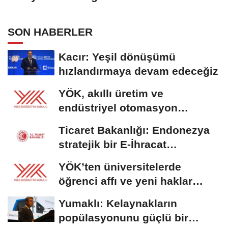
SON HABERLER
Kacır: Yeşil dönüşümü
hızlandırmaya devam edeceğiz
YÖK, akıllı üretim ve
endüstriyel otomasyon
alanında yeni ön lisans...
Ticaret Bakanlığı: Endonezya
stratejik bir E-İhracat
destinasyonu
YÖK’ten üniversitelerde
öğrenci affı ve yeni haklar
getiren düzenleme
Yumaklı: Kelaynakların
popülasyonunu güçlü bir