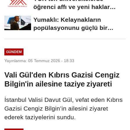
öğrenci affı ve yeni haklar
getiren düzenleme
Yumaklı: Kelaynakların
popülasyonunu güçlü bir
şekilde güvence...
GÜNDEM
Yayınlanma: 05 Temmuz 2026 - 18:33
Vali Gül'den Kıbrıs Gazisi Cengiz
Bilgin'in ailesine taziye ziyareti
İstanbul Valisi Davut Gül, vefat eden Kıbrıs
Gazisi Cengiz Bilgin’in ailesini ziyaret
ederek taziyelerini sundu.