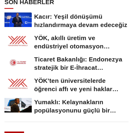
SON HABERLER
Kacır: Yeşil dönüşümü
hızlandırmaya devam edeceğiz
YÖK, akıllı üretim ve
endüstriyel otomasyon
alanında yeni ön lisans...
Ticaret Bakanlığı: Endonezya
stratejik bir E-İhracat
destinasyonu
YÖK’ten üniversitelerde
öğrenci affı ve yeni haklar
getiren düzenleme
Yumaklı: Kelaynakların
popülasyonunu güçlü bir
şekilde güvence...