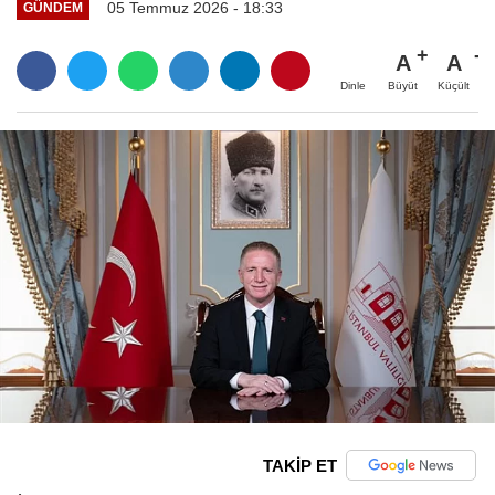
05 Temmuz 2026 - 18:33
GÜNDEM
A
A
Büyüt
Küçült
Dinle
TAKİP ET