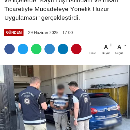
ve ilçelerde "Kayıt Dışı İstihdam ve İnsan
Ticaretiyle Mücadeleye Yönelik Huzur
Uygulaması" gerçekleştirdi.
29 Haziran 2025 - 17:00
GÜNDEM
A
A
Büyüt
Küçült
Dinle