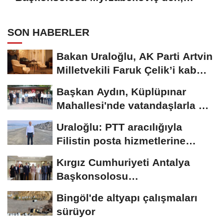
Başkan Vekili Özdemir’i ziyaret
SON HABERLER
Bakan Uraloğlu, AK Parti Artvin
Milletvekili Faruk Çelik’i kabul
etti
Başkan Aydın, Küplüpınar
Mahallesi'nde vatandaşlarla bir
araya geldi
Uraloğlu: PTT aracılığıyla
Filistin posta hizmetlerine
destek sağladık
Kırgız Cumhuriyeti Antalya
Başkonsolosu
Myrzabekoviç'den, Başkan...
Bingöl'de altyapı çalışmaları
sürüyor