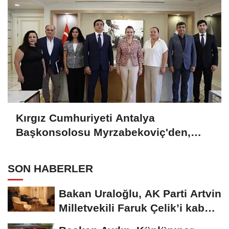
Kırgız Cumhuriyeti Antalya
Başkonsolosu Myrzabekoviç'den,
Başkan Vekili Özdemir’i ziyaret
SON HABERLER
Bakan Uraloğlu, AK Parti Artvin
Milletvekili Faruk Çelik’i kabul
etti