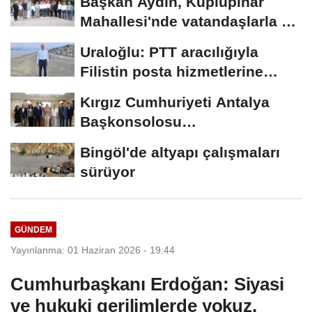
Başkan Aydın, Küplüpınar
Mahallesi'nde vatandaşlarla bir
araya geldi
Uraloğlu: PTT aracılığıyla
Filistin posta hizmetlerine
destek sağladık
Kırgız Cumhuriyeti Antalya
Başkonsolosu
Myrzabekoviç'den, Başkan...
Bingöl'de altyapı çalışmaları
sürüyor
GÜNDEM
Yayınlanma: 01 Haziran 2026 - 19:44
Cumhurbaşkanı Erdoğan: Siyasi
ve hukuki gerilimlerde yokuz,