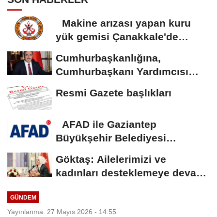
Makine arızası yapan kuru
yük gemisi Çanakkale'de
güvenli bölgeye...
Cumhurbaşkanlığına,
Cumhurbaşkanı Yardımcısı
Yılmaz vekalet...
Resmi Gazete başlıkları
AFAD ile Gaziantep
Büyükşehir Belediyesi
arasında Deprem Müzesi...
Göktaş: Ailelerimizi ve
kadınları desteklemeye devam
edeceğiz
GÜNDEM
Yayınlanma: 27 Mayıs 2026 - 14:55