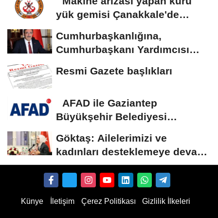
Makine arızası yapan kuru
yük gemisi Çanakkale'de
güvenli bölgeye...
Cumhurbaşkanlığına,
Cumhurbaşkanı Yardımcısı
Yılmaz vekalet...
Resmi Gazete başlıkları
AFAD ile Gaziantep
Büyükşehir Belediyesi
arasında Deprem Müzesi...
Göktaş: Ailelerimizi ve
kadınları desteklemeye devam
edeceğiz
Künye
İletişim
Çerez Politikası
Gizlilik İlkeleri
ube Abonnenten kaufen
TikTok Follower kaufen
Instagram Likes kaufen
TikTok Likes kaufen