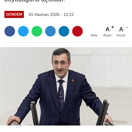
01 Haziran 2026 - 13:22
GÜNDEM
A
A
Büyüt
Küçült
Dinle