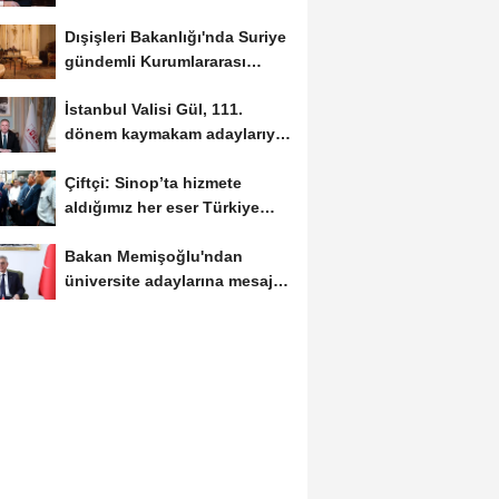
yeri var
Dışişleri Bakanlığı'nda Suriye
gündemli Kurumlararası
Eşgüdüm...
İstanbul Valisi Gül, 111.
dönem kaymakam adaylarıyla
buluştu
Çiftçi: Sinop’ta hizmete
aldığımız her eser Türkiye
Yüzyılı...
Bakan Memişoğlu'ndan
üniversite adaylarına mesaj:
Hayallerinizden...