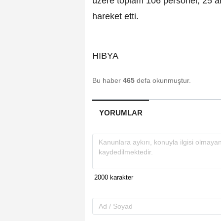
üzere toplam 106 personel, 25 ar
hareket etti.
HIBYA
Bu haber
465
defa okunmuştur.
YORUMLAR