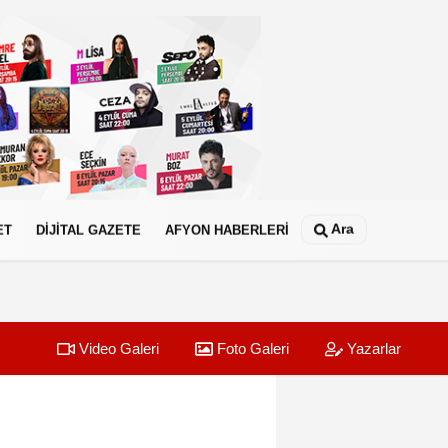
Ara
ET
DİJİTAL GAZETE
AFYON HABERLERİ
Video Galeri
Foto Galeri
Yazarlar