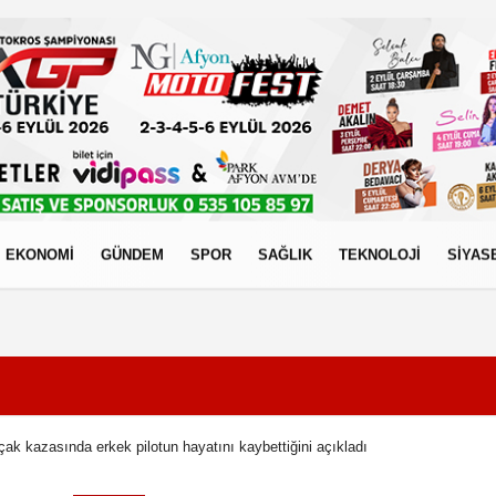
EKONOMİ
GÜNDEM
SPOR
SAĞLIK
TEKNOLOJİ
SİYAS
izlilik İlkeleri
çak kazasında erkek pilotun hayatını kaybettiğini açıkladı