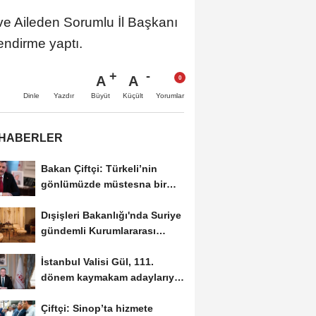
ve Aileden Sorumlu İl Başkanı
lendirme yaptı.
A
A
Büyüt
Küçült
Dinle
Yazdır
Yorumlar
 HABERLER
Bakan Çiftçi: Türkeli’nin
gönlümüzde müstesna bir
yeri var
Dışişleri Bakanlığı'nda Suriye
gündemli Kurumlararası
Eşgüdüm...
İstanbul Valisi Gül, 111.
dönem kaymakam adaylarıyla
buluştu
Çiftçi: Sinop’ta hizmete