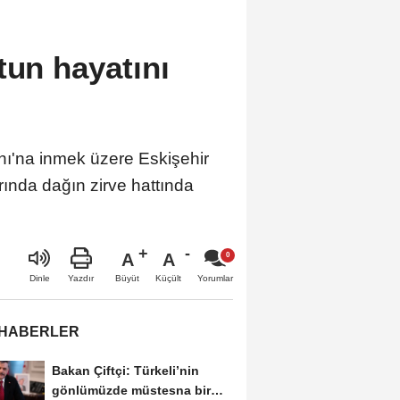
tun hayatını
nı'na inmek üzere Eskişehir
ında dağın zirve hattında
A
A
Büyüt
Küçült
Dinle
Yazdır
Yorumlar
 HABERLER
Bakan Çiftçi: Türkeli’nin
gönlümüzde müstesna bir