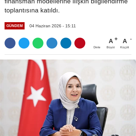
finansman modellerine ilişkin bilgilendirme
toplantısına katıldı.
04 Haziran 2026 - 15:11
GÜNDEM
A
A
Büyüt
Küçült
Dinle