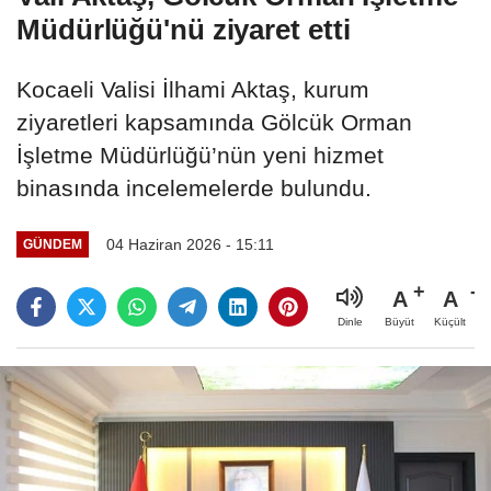
Müdürlüğü'nü ziyaret etti
Kocaeli Valisi İlhami Aktaş, kurum
ziyaretleri kapsamında Gölcük Orman
İşletme Müdürlüğü’nün yeni hizmet
binasında incelemelerde bulundu.
04 Haziran 2026 - 15:11
GÜNDEM
A
A
Büyüt
Küçült
Dinle