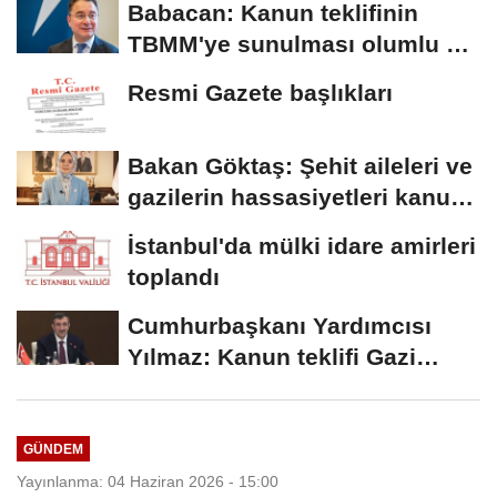
Babacan: Kanun teklifinin
TBMM'ye sunulması olumlu bir
aşama
Resmi Gazete başlıkları
Bakan Göktaş: Şehit aileleri ve
gazilerin hassasiyetleri kanun
teklifinde...
İstanbul'da mülki idare amirleri
toplandı
Cumhurbaşkanı Yardımcısı
Yılmaz: Kanun teklifi Gazi
Meclis'e sunuldu
GÜNDEM
Yayınlanma: 04 Haziran 2026 - 15:00